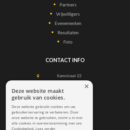
Partners
Vrijwilligers
Evenementen
Resultaten
Foto
CONTACT INFO
Kamstraat 22
1750 Lennik
×
Deze website maakt
gebruik van cookies.
0497452898
Deze website gebruikt cookies om uw
info@dais.be
gebruikerservaring te verbeteren. Door
onze website te gebruiken, stemt u in met
alle cookies in overeenstemming met ons
Cookiebeleid.
Lees verder