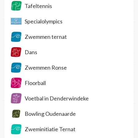
Tafeltennis
Specialolympics
Zwemmen ternat
Dans
Zwemmen Ronse
Floorball
Voetbal in Denderwindeke
Bowling Oudenaarde
Zweminitiatie Ternat