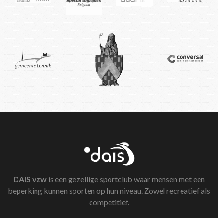
DAIS
vzw
is een gezellige sportclub waar mensen met een
beperking kunnen sporten op hun niveau. Zowel recreatief als
competitief.