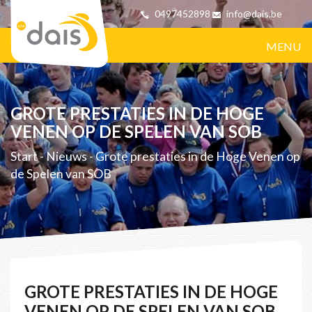
0497452898
info@dais.be
MENU
GROTE PRESTATIES IN DE HOGE
VENEN OP DE SPELEN VAN SOB
Start
-
Nieuws
-
Grote prestaties in de Hoge Venen op
de Spelen van SOB
GROTE PRESTATIES IN DE HOGE
VENEN OP DE SPELEN VAN SOB