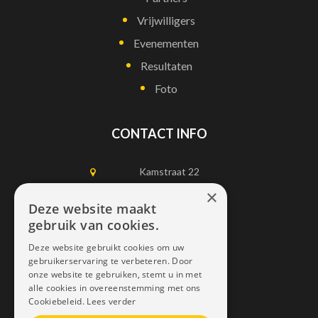
Vrijwilligers
Evenementen
Resultaten
Foto
CONTACT INFO
Kamstraat 22
1750 Lennik
×
Deze website maakt
gebruik van cookies.
0497452898
Deze website gebruikt cookies om uw
info@dais.be
gebruikerservaring te verbeteren. Door
onze website te gebruiken, stemt u in met
alle cookies in overeenstemming met ons
Cookiebeleid.
Lees verder