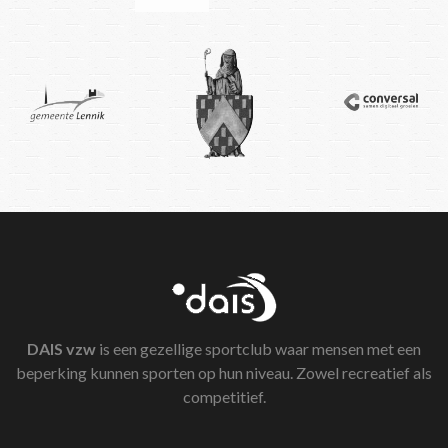
DAIS
vzw
is een gezellige sportclub waar mensen met een
beperking kunnen sporten op hun niveau. Zowel recreatief als
competitief.