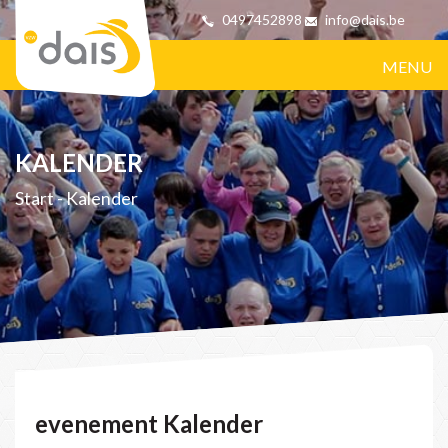
0497452898
info@dais.be
MENU
KALENDER
Start
-
Kalender
evenement Kalender