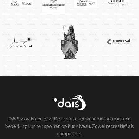
DAIS
vzw
is een gezellige sportclub waar mensen met een
beperking kunnen sporten op hun niveau. Zowel recreatief als
competitief.