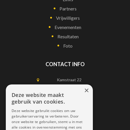
Partners
Vrijwilligers
Evenementen
Resultaten
Foto
CONTACT INFO
Kamstraat 22
1750 Lennik
×
Deze website maakt
gebruik van cookies.
0497452898
Deze website gebruikt cookies om uw
info@dais.be
gebruikerservaring te verbeteren. Door
onze website te gebruiken, stemt u in met
alle cookies in overeenstemming met ons