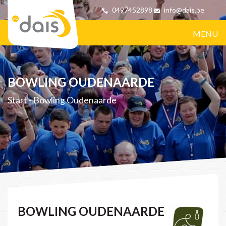
0497452898
info@dais.be
MENU
BOWLING OUDENAARDE
Start
-
Bowling Oudenaarde
BOWLING OUDENAARDE