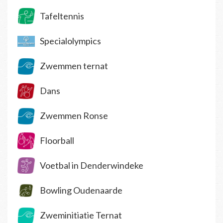
Tafeltennis
Specialolympics
Zwemmen ternat
Dans
Zwemmen Ronse
Floorball
Voetbal in Denderwindeke
Bowling Oudenaarde
Zweminitiatie Ternat