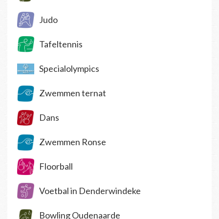
Judo
Tafeltennis
Specialolympics
Zwemmen ternat
Dans
Zwemmen Ronse
Floorball
Voetbal in Denderwindeke
Bowling Oudenaarde