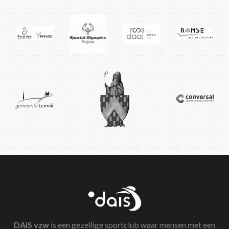
DAIS
vzw
is een gezellige sportclub waar mensen met een