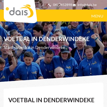
0497452898
info@dais.be
MENU
VOETBAL IN DENDERWINDEKE
Start
-
Voetbal in Denderwindeke
VOETBAL IN DENDERWINDEKE