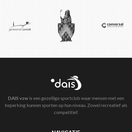
DAIS
vzw
is een gezellige sportclub waar mensen met een
beperking kunnen sporten op hun niveau. Zowel recreatief als
competitief.