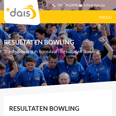
0497452898
info@dais.be
MENU
RESULTATEN BOWLING
Start
-
Bowling in Roosdaal
-
Resultaten Bowling
RESULTATEN BOWLING