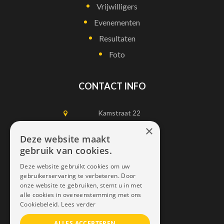
Vrijwilligers
Evenementen
Resultaten
Foto
CONTACT INFO
Kamstraat 22
1750 Lennik
×
Deze website maakt
gebruik van cookies.
0497452898
Deze website gebruikt cookies om uw
info@dais.be
gebruikerservaring te verbeteren. Door
onze website te gebruiken, stemt u in met
alle cookies in overeenstemming met ons
Cookiebeleid.
Lees verder
ALLES ACCEPTEREN