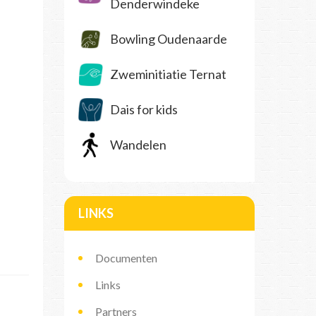
Denderwindeke
Bowling Oudenaarde
Zweminitiatie Ternat
Dais for kids
Wandelen
LINKS
Documenten
Links
Partners