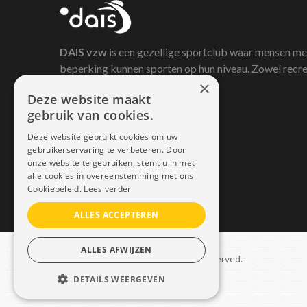
DAIS
vzw
is een gezellige sportclub waar mensen me
beperking kunnen sporten op hun niveau. Zowel recre
×
als competitief.
Deze website maakt
gebruik van cookies.
Deze website gebruikt cookies om uw
gebruikerservaring te verbeteren. Door
onze website te gebruiken, stemt u in met
alle cookies in overeenstemming met ons
Cookiebeleid.
Lees verder
ALLES ACCEPTEREN
ALLES AFWIJZEN
Copyright © 2021 Dais. All rights reserved.
DETAILS WEERGEVEN
Sitemap
–
GDPR
STRIKT NOODZAKELIJK