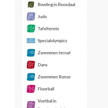
Bowling in Roosdaal
Judo
Tafeltennis
Specialolympics
Zwemmen ternat
Dans
Zwemmen Ronse
Floorball
Voetbal in