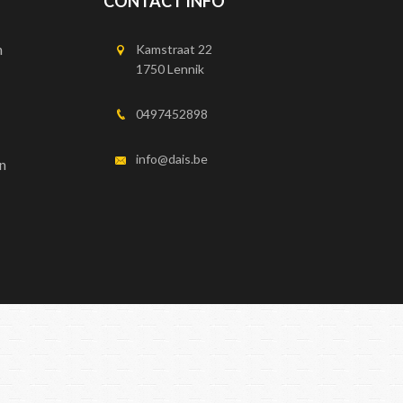
CONTACT INFO
n
Kamstraat 22
1750 Lennik
0497452898
info@dais.be
n