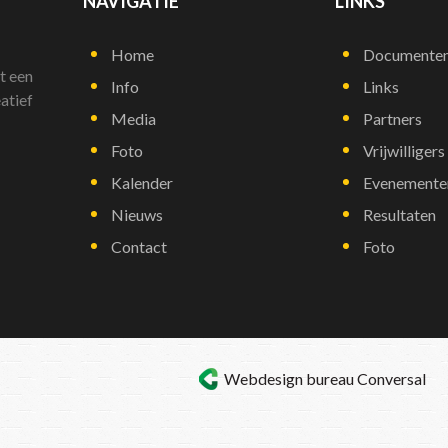
NAVIGATIE
LINKS
Home
Documente
t een
Info
Links
atief
Media
Partners
Foto
Vrijwilligers
Kalender
Evenemente
Nieuws
Resultaten
Contact
Foto
Webdesign bureau
Conversal