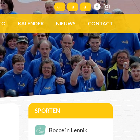
a+
a
a-
TO
KALENDER
NIEUWS
CONTACT
SPORTEN
Bocce in Lennik