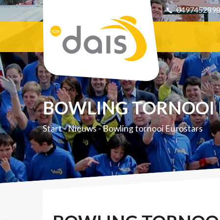
049745289
BOWLING TORNOOI
Start
-
Nieuws
-
Bowling tornooi Eurostars