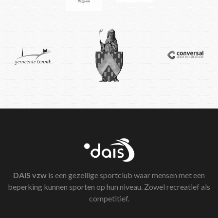
DAIS
vzw
is een gezellige sportclub waar mensen met een
beperking kunnen sporten op hun niveau. Zowel recreatief als
competitief.