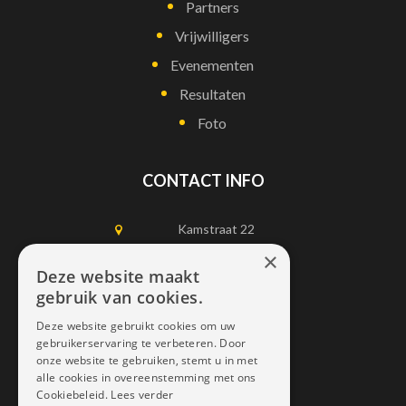
Partners
Vrijwilligers
Evenementen
Resultaten
Foto
CONTACT INFO
Kamstraat 22
1750 Lennik
×
Deze website maakt
gebruik van cookies.
0497452898
Deze website gebruikt cookies om uw
info@dais.be
gebruikerservaring te verbeteren. Door
onze website te gebruiken, stemt u in met
alle cookies in overeenstemming met ons
Cookiebeleid.
Lees verder