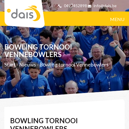
0497452898
info@dais.be
MENU
BOWLING TORNOOI
VENNEBOWLERS
Start
-
Nieuws
-
Bowling tornooi Vennebowlers
BOWLING TORNOOI
VENNEBOWLERS