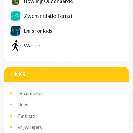
Bowling Oudenaarde
Zweminitiatie Ternat
Dais for kids
Wandelen
LINKS
Documenten
Links
Partners
Vrijwilligers