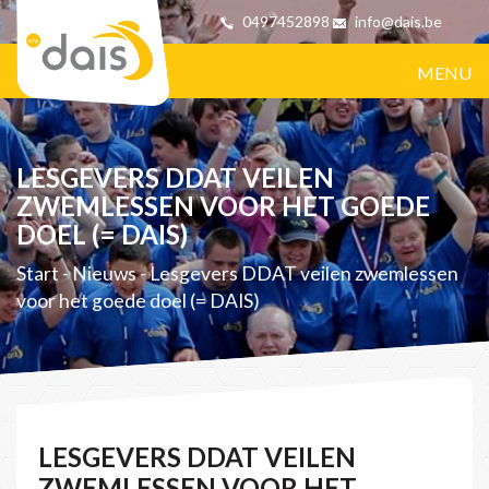
0497452898
info@dais.be
MENU
LESGEVERS DDAT VEILEN
ZWEMLESSEN VOOR HET GOEDE
DOEL (= DAIS)
Start
-
Nieuws
-
Lesgevers DDAT veilen zwemlessen
voor het goede doel (= DAIS)
LESGEVERS DDAT VEILEN
ZWEMLESSEN VOOR HET