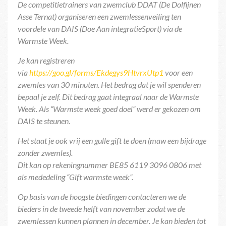
De competitietrainers van zwemclub DDAT (De Dolfijnen
Asse Ternat) organiseren een zwemlessenveiling ten
voordele van DAIS (Doe Aan integratieSport) via de
Warmste Week.
Je kan registreren
via
https://goo.gl/forms/Ekdegys9HtvrxUtp1
voor een
zwemles van 30 minuten. Het bedrag dat je wil spenderen
bepaal je zelf. Dit bedrag gaat integraal naar de Warmste
Week. Als “Warmste week goed doel” werd er gekozen om
DAIS te steunen.
Het staat je ook vrij een gulle gift te doen (maw een bijdrage
zonder zwemles).
Dit kan op rekeningnummer BE85 6119 3096 0806 met
als mededeling “Gift warmste week”.
Op basis van de hoogste biedingen contacteren we de
bieders in de tweede helft van november zodat we de
zwemlessen kunnen plannen in december. Je kan bieden tot