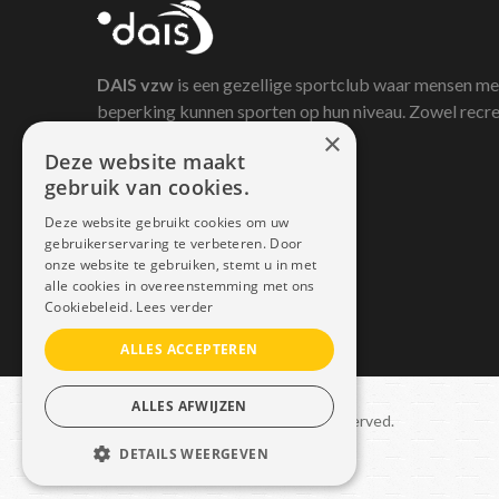
DAIS
vzw
is een gezellige sportclub waar mensen me
beperking kunnen sporten op hun niveau. Zowel recre
×
als competitief.
Deze website maakt
gebruik van cookies.
Deze website gebruikt cookies om uw
gebruikerservaring te verbeteren. Door
onze website te gebruiken, stemt u in met
alle cookies in overeenstemming met ons
Cookiebeleid.
Lees verder
ALLES ACCEPTEREN
ALLES AFWIJZEN
Copyright © 2021 Dais. All rights reserved.
DETAILS WEERGEVEN
Sitemap
–
GDPR
STRIKT NOODZAKELIJK