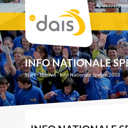
049745289
INFO NATIONALE SP
Start
-
Nieuws
-
Info Nationale Spelen 2018