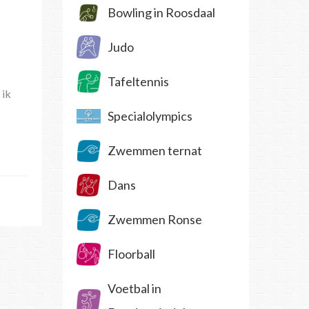
Bowling in Roosdaal
Judo
Tafeltennis
 ik
Specialolympics
Zwemmen ternat
Dans
Zwemmen Ronse
Floorball
Voetbal in