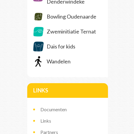
Denderwindeke
Bowling Oudenaarde
Zweminitiatie Ternat
Dais for kids
Wandelen
LINKS
Documenten
Links
Partners