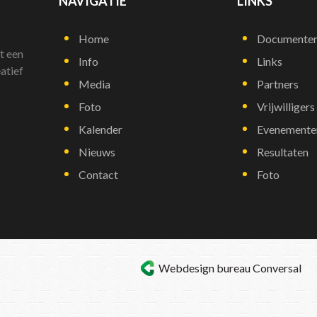
NAVIGATIE
LINKS
Home
Documente
t een
Info
Links
atief
Media
Partners
Foto
Vrijwilligers
Kalender
Evenemente
Nieuws
Resultaten
Contact
Foto
Webdesign bureau
Conversal