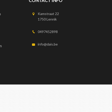
CONTACT INFO
n
Kamstraat 22
1750 Lennik
0497452898
info@dais.be
n