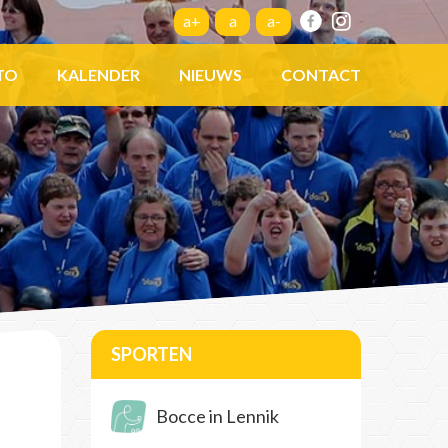
a+
a
a-
TO
KALENDER
NIEUWS
CONTACT
SPORTEN
Bocce in Lennik