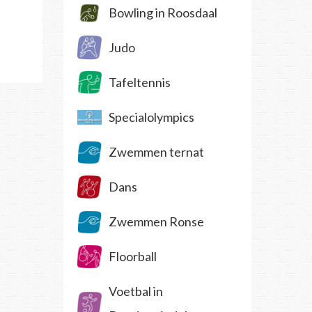
Bowling in Roosdaal
Judo
Tafeltennis
Specialolympics
Zwemmen ternat
Dans
Zwemmen Ronse
Floorball
Voetbal in