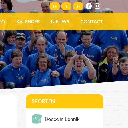
a+
a
a-
TO
KALENDER
NIEUWS
CONTACT
SPORTEN
Bocce in Lennik