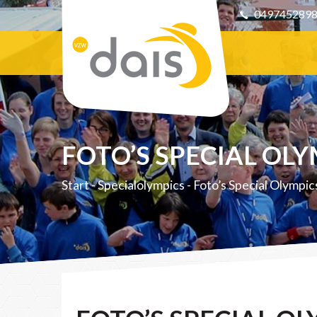
049745289
FOTO’S SPECIAL OLY
Start
-
Specialolympics
-
Foto’s Special Olympic