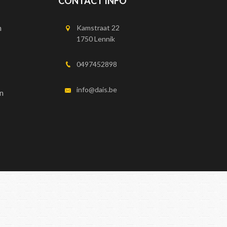
CONTACT INFO
n
Kamstraat 22
1750 Lennik
0497452898
info@dais.be
n