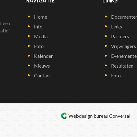
NAVIGATIE
LINKS
Home
Documente
t een
Info
Links
atief
Media
Partners
Foto
Vrijwilligers
Kalender
Evenemente
Nieuws
Resultaten
Contact
Foto
Webdesign bureau
Conversal