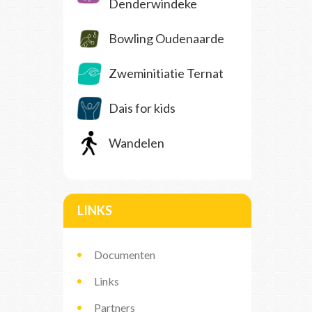
Denderwindeke
Bowling Oudenaarde
Zweminitiatie Ternat
Dais for kids
Wandelen
LINKS
Documenten
Links
Partners