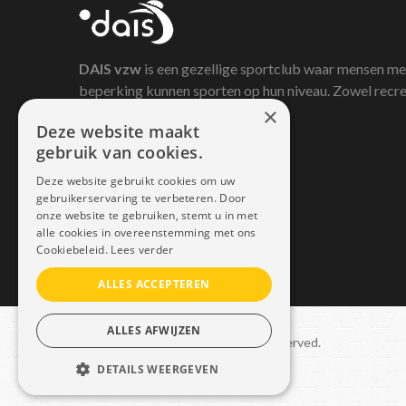
DAIS
vzw
is een gezellige sportclub waar mensen me
beperking kunnen sporten op hun niveau. Zowel recre
×
als competitief.
Deze website maakt
gebruik van cookies.
Deze website gebruikt cookies om uw
gebruikerservaring te verbeteren. Door
onze website te gebruiken, stemt u in met
alle cookies in overeenstemming met ons
Cookiebeleid.
Lees verder
ALLES ACCEPTEREN
ALLES AFWIJZEN
Copyright © 2021 Dais. All rights reserved.
DETAILS WEERGEVEN
Sitemap
–
GDPR
STRIKT NOODZAKELIJK