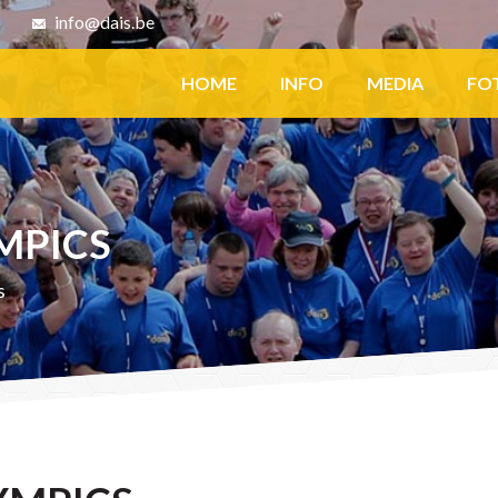
8
info@dais.be
Facebook
HOME
INFO
MEDIA
FO
MPICS
s