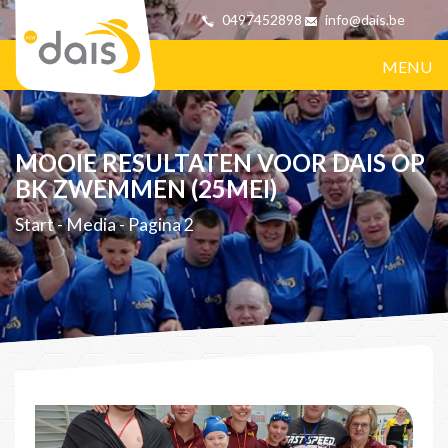
0497452898
info@dais.be
MENU
MOOIE RESULTATEN VOOR DAIS OP
BK ZWEMMEN (25MEI)
Start
-
Media
-
Pagina 2