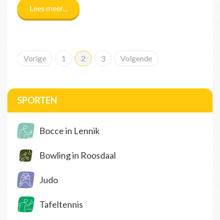
Lees meer...
Vorige
1
2
3
Volgende
SPORTEN
Bocce in Lennik
Bowling in Roosdaal
Judo
Tafeltennis