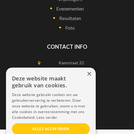
Evenementen
Resultaten
Foto
CONTACT INFO
Kamstraat 22
1750 Lennik
×
Deze website maakt
gebruik van cookies.
0497452898
Deze website gebruikt cookies om uw
info@dais.be
gebruikerservaring te verbeteren. Door
onze website te gebruiken, stemt u in met
alle cookies in overeenstemming met ons
Cookiebeleid.
Lees verder
ALLES ACCEPTEREN