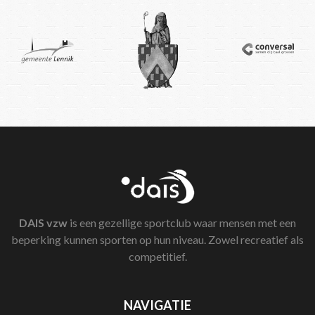
DAIS
vzw
is een gezellige sportclub waar mensen met een
beperking kunnen sporten op hun niveau. Zowel recreatief als
competitief.
NAVIGATIE