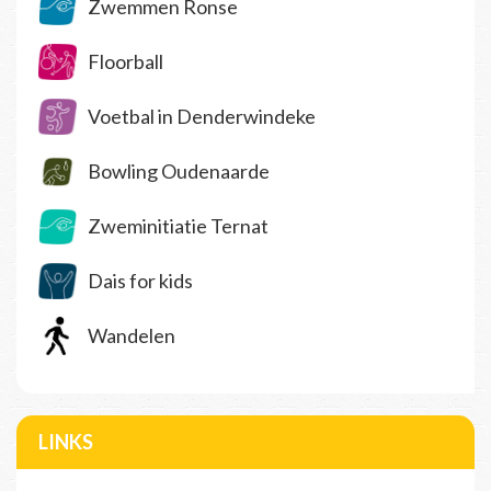
Zwemmen Ronse
Floorball
Voetbal in Denderwindeke
Bowling Oudenaarde
Zweminitiatie Ternat
Dais for kids
Wandelen
LINKS