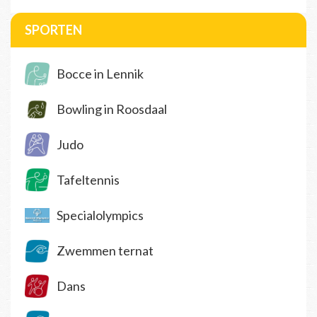
SPORTEN
Bocce in Lennik
Bowling in Roosdaal
Judo
Tafeltennis
Specialolympics
Zwemmen ternat
Dans