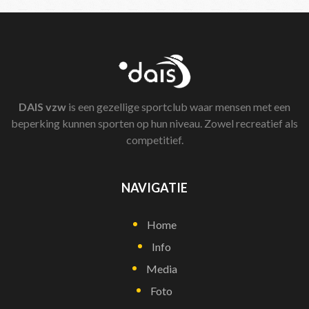
DAIS
vzw
is een gezellige sportclub waar mensen met een
beperking kunnen sporten op hun niveau. Zowel recreatief als
competitief.
NAVIGATIE
Home
Info
Media
Foto