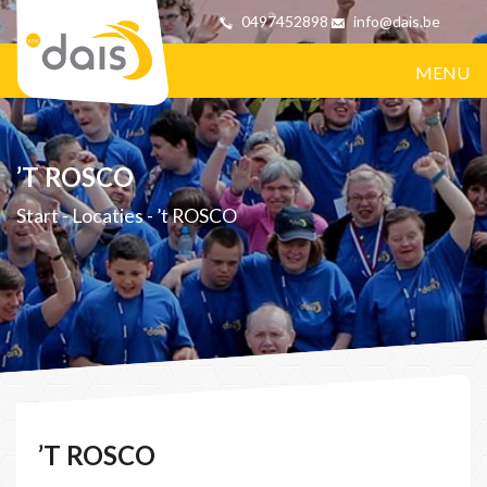
0497452898
info@dais.be
MENU
’T ROSCO
Start
-
Locaties
-
’t ROSCO
’T ROSCO