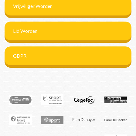
Vrijwiliger Worden
Lid Worden
GDPR