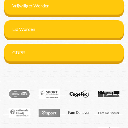
Vrijwiliger Worden
Lid Worden
GDPR