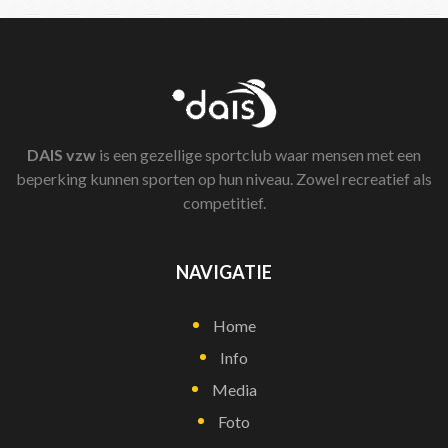
DAIS
vzw
is een gezellige sportclub waar mensen met een
beperking kunnen sporten op hun niveau. Zowel recreatief als
competitief.
NAVIGATIE
Home
Info
Media
Foto