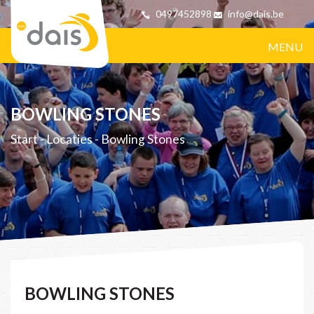
0497452898
info@dais.be
MENU
BOWLING STONES
Start
-
Locaties
-
Bowling Stones
BOWLING STONES