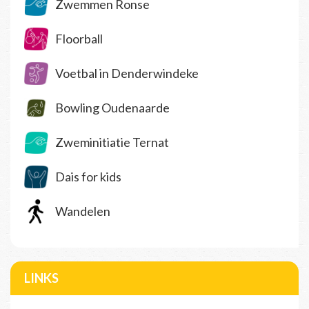
Zwemmen Ronse
Floorball
Voetbal in Denderwindeke
Bowling Oudenaarde
Zweminitiatie Ternat
Dais for kids
Wandelen
LINKS