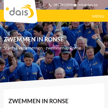
0497452898
info@dais.be
MENU
ZWEMMEN IN RONSE
Start
-
Evenementen
-
zwemmen in Ronse
ZWEMMEN IN RONSE