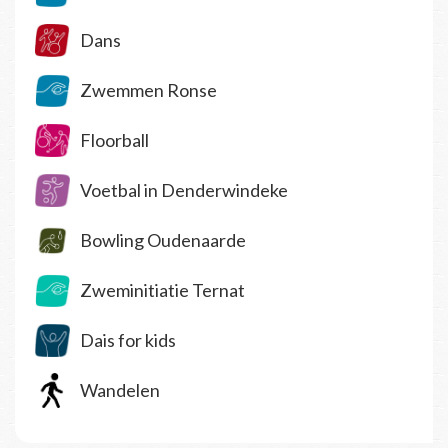
Dans
Zwemmen Ronse
Floorball
Voetbal in Denderwindeke
Bowling Oudenaarde
Zweminitiatie Ternat
Dais for kids
Wandelen