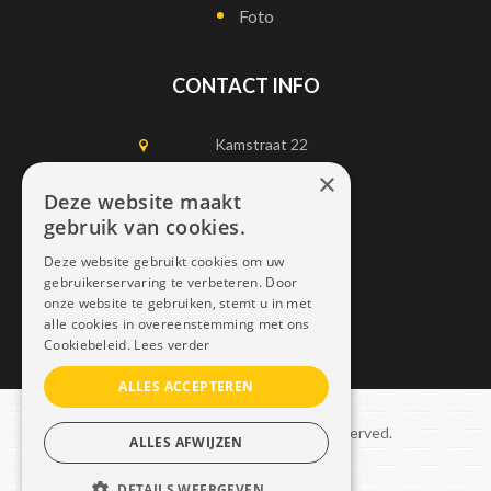
Foto
CONTACT INFO
Kamstraat 22
1750 Lennik
×
Deze website maakt
gebruik van cookies.
0497452898
Deze website gebruikt cookies om uw
info@dais.be
gebruikerservaring te verbeteren. Door
onze website te gebruiken, stemt u in met
alle cookies in overeenstemming met ons
Cookiebeleid.
Lees verder
ALLES ACCEPTEREN
Copyright © 2021 Dais. All rights reserved.
ALLES AFWIJZEN
Sitemap
–
GDPR
DETAILS WEERGEVEN