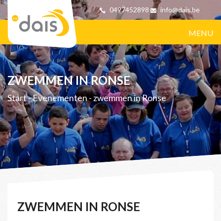
0497452898
info@dais.be
MENU
ZWEMMEN IN RONSE
Start
-
Evenementen
-
zwemmen in Ronse
ZWEMMEN IN RONSE