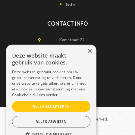
Foto
CONTACT INFO
Kamstraat 22
1750 Lennik
×
Deze website maakt
gebruik van cookies.
0497452898
Deze website gebruikt cookies om uw
info@dais.be
gebruikerservaring te verbeteren. Door
onze website te gebruiken, stemt u in met
alle cookies in overeenstemming met ons
Cookiebeleid.
Lees verder
ALLES ACCEPTEREN
Copyright © 2021 Dais. All rights reserved.
ALLES AFWIJZEN
Sitemap
–
GDPR
DETAILS WEERGEVEN