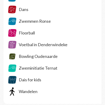
Dans
Zwemmen Ronse
Floorball
Voetbal in Denderwindeke
Bowling Oudenaarde
Zweminitiatie Ternat
Dais for kids
Wandelen