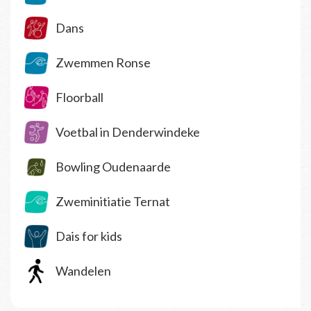
Dans
Zwemmen Ronse
Floorball
Voetbal in Denderwindeke
Bowling Oudenaarde
Zweminitiatie Ternat
Dais for kids
Wandelen