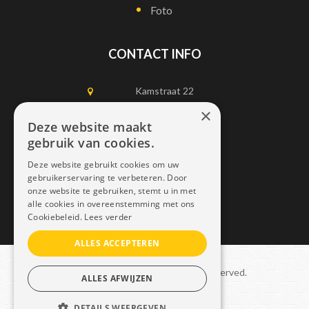
Foto
CONTACT INFO
Kamstraat 22
1750 Lennik
×
Deze website maakt
gebruik van cookies.
0497452898
Deze website gebruikt cookies om uw
info@dais.be
gebruikerservaring te verbeteren. Door
onze website te gebruiken, stemt u in met
alle cookies in overeenstemming met ons
Cookiebeleid.
Lees verder
ALLES ACCEPTEREN
Copyright © 2021 Dais. All rights reserved.
ALLES AFWIJZEN
Sitemap
–
GDPR
DETAILS WEERGEVEN