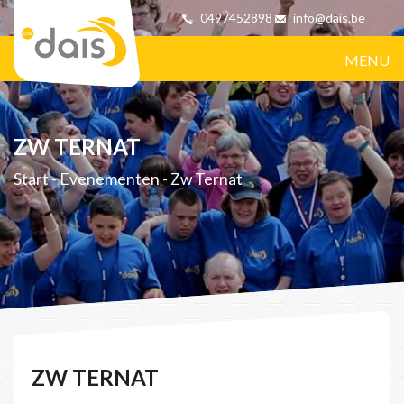
0497452898
info@dais.be
MENU
ZW TERNAT
Start
-
Evenementen
-
Zw Ternat
ZW TERNAT