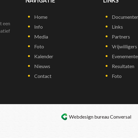
NAVIGATIE
LINKS
Home
Documente
t een
Info
Links
atief
Media
Partners
Foto
Vrijwilligers
Kalender
Evenemente
Nieuws
Resultaten
Contact
Foto
Webdesign bureau
Conversal