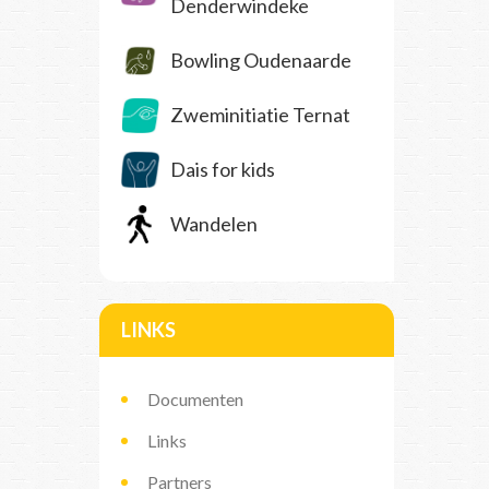
Denderwindeke
Bowling Oudenaarde
Zweminitiatie Ternat
Dais for kids
Wandelen
LINKS
Documenten
Links
Partners