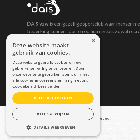
DAIS
vzw
is een gezellige sportclub waar mensen me
beperking kunnen sporten op hun niveau. Zowel recre
×
als competitief.
Deze website maakt
gebruik van cookies.
Deze website gebruikt cookies om uw
gebruikerservaring te verbeteren. Door
onze website te gebruiken, stemt u in met
alle cookies in overeenstemming met ons
Cookiebeleid.
Lees verder
ALLES ACCEPTEREN
ALLES AFWIJZEN
Copyright © 2021 Dais. All rights reserved.
DETAILS WEERGEVEN
Sitemap
–
GDPR
STRIKT NOODZAKELIJK