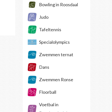
Bowling in Roosdaal
Judo
Tafeltennis
Specialolympics
Zwemmen ternat
Dans
Zwemmen Ronse
Floorball
Voetbal in