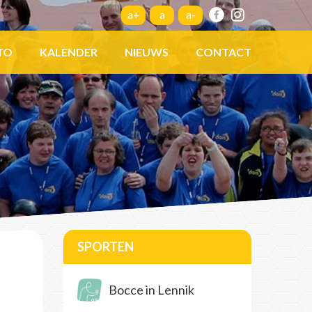
a+
a
a-
TO
KALENDER
NIEUWS
CONTACT
SPORTEN
Bocce in Lennik