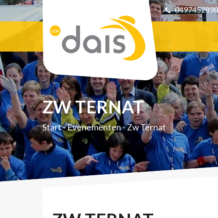
049745289
ZW TERNAT
Start
-
Evenementen
-
Zw Ternat