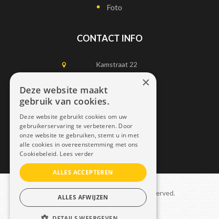
Foto
CONTACT INFO
Kamstraat 22
1750 Lennik
×
Deze website maakt
gebruik van cookies.
0497452898
Deze website gebruikt cookies om uw
info@dais.be
gebruikerservaring te verbeteren. Door
onze website te gebruiken, stemt u in met
alle cookies in overeenstemming met ons
Cookiebeleid.
Lees verder
ALLES ACCEPTEREN
Copyright © 2021 Dais. All rights reserved.
ALLES AFWIJZEN
Sitemap
–
GDPR
DETAILS WEERGEVEN