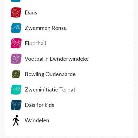
Dans
Zwemmen Ronse
Floorball
Voetbal in Denderwindeke
Bowling Oudenaarde
Zweminitiatie Ternat
Dais for kids
Wandelen