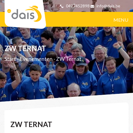
0497452898
info@dais.be
MENU
ZW TERNAT
Start
-
Evenementen
-
ZW Ternat
ZW TERNAT