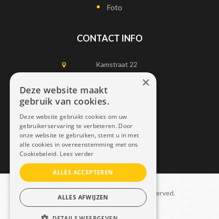
Foto
CONTACT INFO
Kamstraat 22
1750 Lennik
×
Deze website maakt
gebruik van cookies.
0497452898
Deze website gebruikt cookies om uw
info@dais.be
gebruikerservaring te verbeteren. Door
onze website te gebruiken, stemt u in met
alle cookies in overeenstemming met ons
Cookiebeleid.
Lees verder
ALLES ACCEPTEREN
Copyright © 2021 Dais. All rights reserved.
ALLES AFWIJZEN
Sitemap
–
GDPR
DETAILS WEERGEVEN