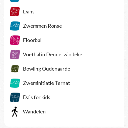
Dans
Zwemmen Ronse
Floorball
Voetbal in Denderwindeke
Bowling Oudenaarde
Zweminitiatie Ternat
Dais for kids
Wandelen