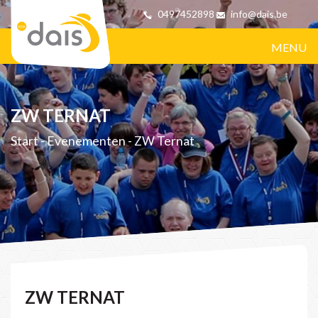
0497452898
info@dais.be
MENU
ZW TERNAT
Start
-
Evenementen
-
ZW Ternat
ZW TERNAT