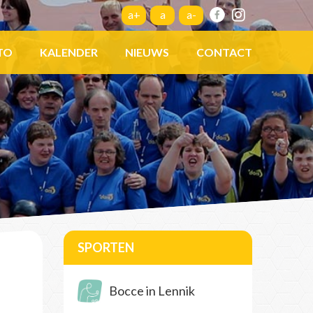
a+
a
a-
TO
KALENDER
NIEUWS
CONTACT
SPORTEN
Bocce in Lennik