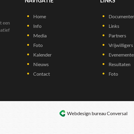
NAVIGATIE
LINKS
Home
Documente
t een
Info
Links
atief
Media
Partners
Foto
Vrijwilligers
Kalender
Evenemente
Nieuws
Resultaten
Contact
Foto
Webdesign bureau
Conversal