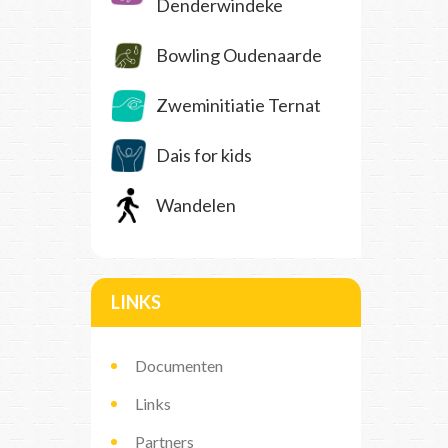
Denderwindeke
Bowling Oudenaarde
Zweminitiatie Ternat
Dais for kids
Wandelen
LINKS
Documenten
Links
Partners