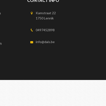
CONTACT INFO
n
Kamstraat 22
1750 Lennik
0497452898
info@dais.be
n