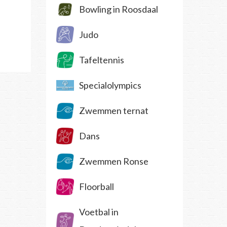
Bowling in Roosdaal
Judo
Tafeltennis
Specialolympics
Zwemmen ternat
Dans
Zwemmen Ronse
Floorball
Voetbal in