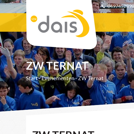
049745289
ZW TERNAT
Start
-
Evenementen
-
ZW Ternat