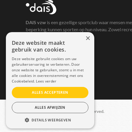
DAIS
vzw
is een gezellige sportclub waar mensen me
beperking kunnen sporten op hun niveau. Zowel recre
×
als competitief.
Deze website maakt
gebruik van cookies.
Deze website gebruikt cookies om uw
gebruikerservaring te verbeteren. Door
onze website te gebruiken, stemt u in met
alle cookies in overeenstemming met ons
Cookiebeleid.
Lees verder
ALLES ACCEPTEREN
ALLES AFWIJZEN
Copyright © 2021 Dais. All rights reserved.
DETAILS WEERGEVEN
Sitemap
–
GDPR
STRIKT NOODZAKELIJK