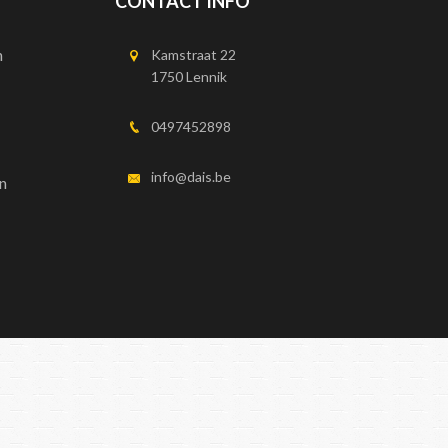
CONTACT INFO
n
Kamstraat 22
1750 Lennik
0497452898
info@dais.be
n