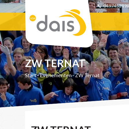
049745289
ZW TERNAT
Start
-
Evenementen
-
ZW Ternat