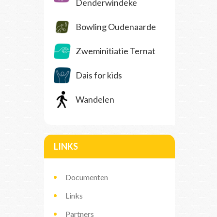
Denderwindeke
Bowling Oudenaarde
Zweminitiatie Ternat
Dais for kids
Wandelen
LINKS
Documenten
Links
Partners