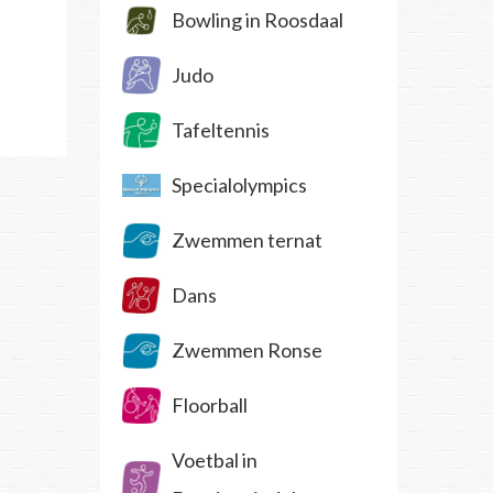
Bowling in Roosdaal
Judo
Tafeltennis
Specialolympics
Zwemmen ternat
Dans
Zwemmen Ronse
Floorball
Voetbal in