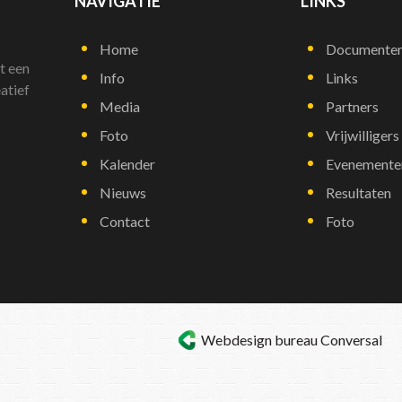
NAVIGATIE
LINKS
Home
Documente
t een
Info
Links
atief
Media
Partners
Foto
Vrijwilligers
Kalender
Evenemente
Nieuws
Resultaten
Contact
Foto
Webdesign bureau
Conversal