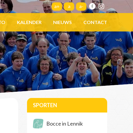
a+
a
a-
TO
KALENDER
NIEUWS
CONTACT
SPORTEN
Bocce in Lennik