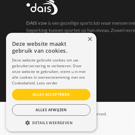
DAIS
vzw
is een gezellige sportclub waar mensen me
beperking kunnen sporten op hun niveau. Zowel recre
×
als competitief.
Deze website maakt
gebruik van cookies.
Deze website gebruikt cookies om uw
gebruikerservaring te verbeteren. Door
onze website te gebruiken, stemt u in met
alle cookies in overeenstemming met ons
Cookiebeleid.
Lees verder
ALLES ACCEPTEREN
ALLES AFWIJZEN
Copyright © 2021 Dais. All rights reserved.
DETAILS WEERGEVEN
Sitemap
–
GDPR
STRIKT NOODZAKELIJK