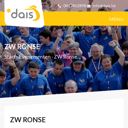
0497452898
info@dais.be
MENU
ZW RONSE
Start
-
Evenementen
-
ZW Ronse
ZW RONSE