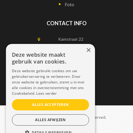
Foto
CONTACT INFO
Kamstraat 22
1750 Lennik
×
Deze website maakt
gebruik van cookies.
0497452898
Deze website gebruikt cookies om uw
info@dais.be
gebruikerservaring te verbeteren. Door
onze website te gebruiken, stemt u in met
alle cookies in overeenstemming met ons
Cookiebeleid.
Lees verder
ALLES ACCEPTEREN
Copyright © 2021 Dais. All rights reserved.
ALLES AFWIJZEN
Sitemap
–
GDPR
DETAILS WEERGEVEN