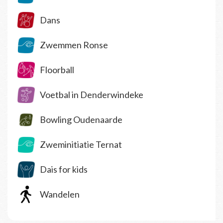
Dans
Zwemmen Ronse
Floorball
Voetbal in Denderwindeke
Bowling Oudenaarde
Zweminitiatie Ternat
Dais for kids
Wandelen