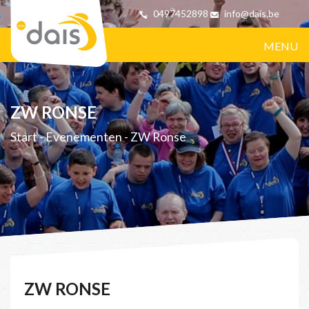
0497452898
info@dais.be
MENU
ZW RONSE
Start
-
Evenementen
-
ZW Ronse
ZW RONSE