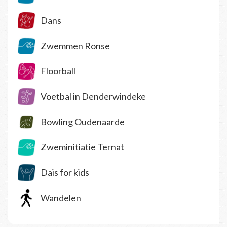
Dans
Zwemmen Ronse
Floorball
Voetbal in Denderwindeke
Bowling Oudenaarde
Zweminitiatie Ternat
Dais for kids
Wandelen