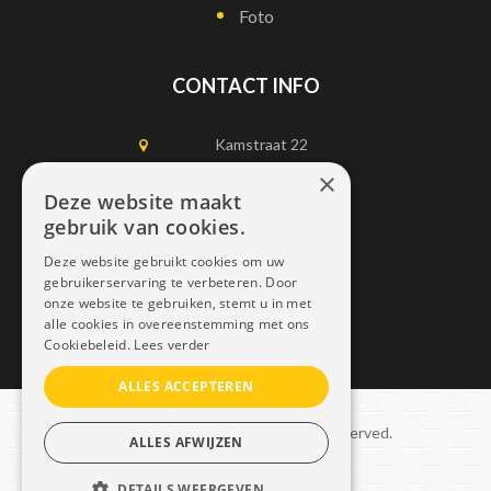
Foto
CONTACT INFO
Kamstraat 22
1750 Lennik
×
Deze website maakt
gebruik van cookies.
0497452898
Deze website gebruikt cookies om uw
info@dais.be
gebruikerservaring te verbeteren. Door
onze website te gebruiken, stemt u in met
alle cookies in overeenstemming met ons
Cookiebeleid.
Lees verder
ALLES ACCEPTEREN
Copyright © 2021 Dais. All rights reserved.
ALLES AFWIJZEN
Sitemap
–
GDPR
DETAILS WEERGEVEN