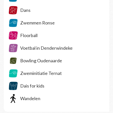
Dans
Zwemmen Ronse
Floorball
Voetbal in Denderwindeke
Bowling Oudenaarde
Zweminitiatie Ternat
Dais for kids
Wandelen