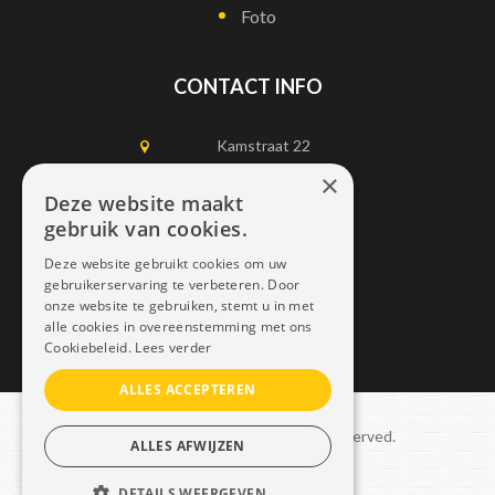
Foto
CONTACT INFO
Kamstraat 22
1750 Lennik
×
Deze website maakt
gebruik van cookies.
0497452898
Deze website gebruikt cookies om uw
info@dais.be
gebruikerservaring te verbeteren. Door
onze website te gebruiken, stemt u in met
alle cookies in overeenstemming met ons
Cookiebeleid.
Lees verder
ALLES ACCEPTEREN
Copyright © 2021 Dais. All rights reserved.
ALLES AFWIJZEN
Sitemap
–
GDPR
DETAILS WEERGEVEN