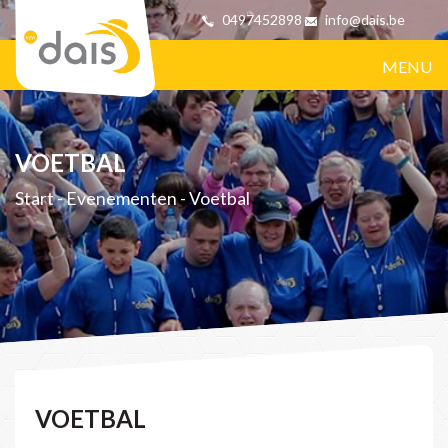
0497452898
info@dais.be
MENU
VOETBAL
Start
-
Evenementen
-
Voetbal
VOETBAL