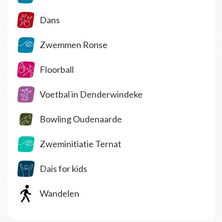
Dans
Zwemmen Ronse
Floorball
Voetbal in Denderwindeke
Bowling Oudenaarde
Zweminitiatie Ternat
Dais for kids
Wandelen