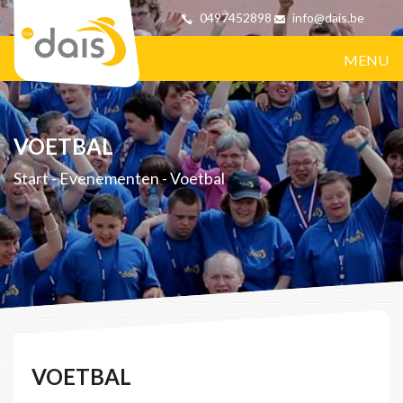
0497452898
info@dais.be
MENU
VOETBAL
Start
-
Evenementen
-
Voetbal
VOETBAL