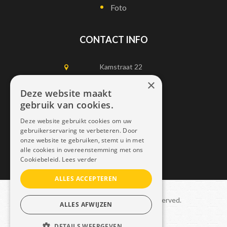
Foto
CONTACT INFO
Kamstraat 22
1750 Lennik
×
Deze website maakt
gebruik van cookies.
0497452898
Deze website gebruikt cookies om uw
info@dais.be
gebruikerservaring te verbeteren. Door
onze website te gebruiken, stemt u in met
alle cookies in overeenstemming met ons
Cookiebeleid.
Lees verder
ALLES ACCEPTEREN
Copyright © 2021 Dais. All rights reserved.
ALLES AFWIJZEN
Sitemap
–
GDPR
DETAILS WEERGEVEN