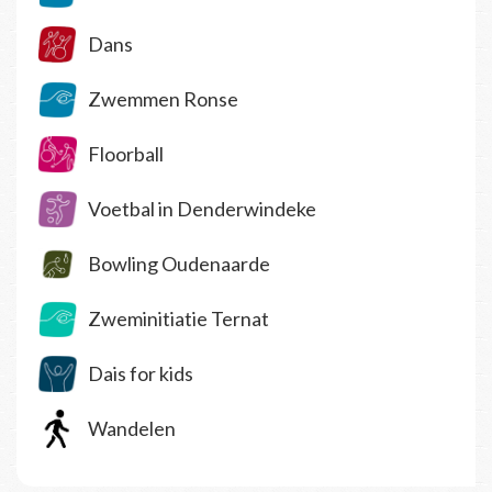
Dans
Zwemmen Ronse
Floorball
Voetbal in Denderwindeke
Bowling Oudenaarde
Zweminitiatie Ternat
Dais for kids
Wandelen