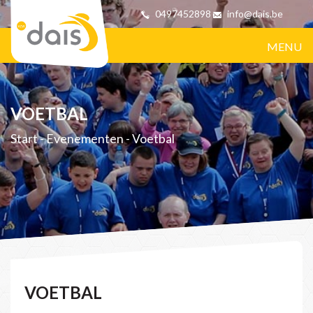
0497452898
info@dais.be
MENU
VOETBAL
Start
-
Evenementen
-
Voetbal
VOETBAL