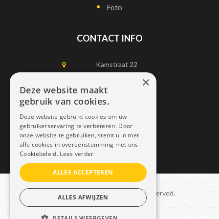
Foto
CONTACT INFO
Kamstraat 22
1750 Lennik
×
Deze website maakt
gebruik van cookies.
0497452898
Deze website gebruikt cookies om uw
info@dais.be
gebruikerservaring te verbeteren. Door
onze website te gebruiken, stemt u in met
alle cookies in overeenstemming met ons
Cookiebeleid.
Lees verder
ALLES ACCEPTEREN
Copyright © 2021 Dais. All rights reserved.
ALLES AFWIJZEN
Sitemap
–
GDPR
DETAILS WEERGEVEN