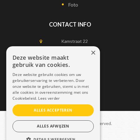
Foto
CONTACT INFO
Kamstraat 22
1750 Lennik
×
Deze website maakt
gebruik van cookies.
0497452898
Deze website gebruikt cookies om uw
info@dais.be
gebruikerservaring te verbeteren. Door
onze website te gebruiken, stemt u in met
alle cookies in overeenstemming met ons
Cookiebeleid.
Lees verder
ALLES ACCEPTEREN
Copyright © 2021 Dais. All rights reserved.
ALLES AFWIJZEN
Sitemap
–
GDPR
DETAILS WEERGEVEN