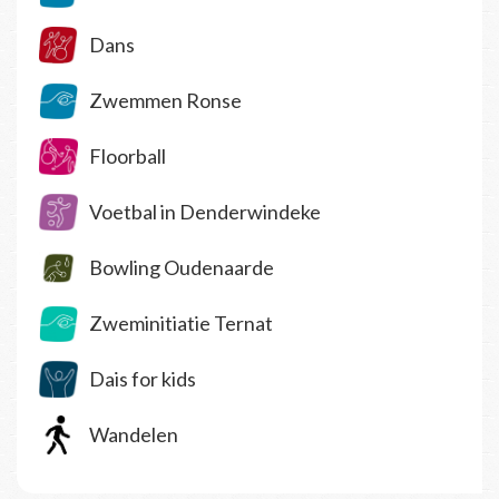
Dans
Zwemmen Ronse
Floorball
Voetbal in Denderwindeke
Bowling Oudenaarde
Zweminitiatie Ternat
Dais for kids
Wandelen