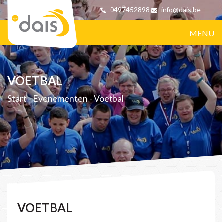
0497452898
info@dais.be
MENU
VOETBAL
Start
-
Evenementen
-
Voetbal
VOETBAL