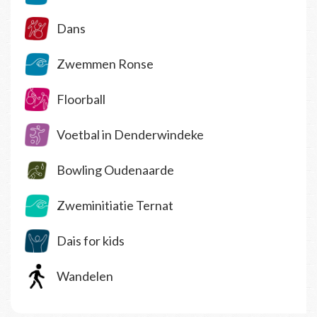
Dans
Zwemmen Ronse
Floorball
Voetbal in Denderwindeke
Bowling Oudenaarde
Zweminitiatie Ternat
Dais for kids
Wandelen