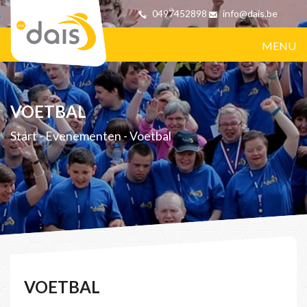
0497452898
info@dais.be
MENU
VOETBAL
Start
-
Evenementen
-
Voetbal
VOETBAL