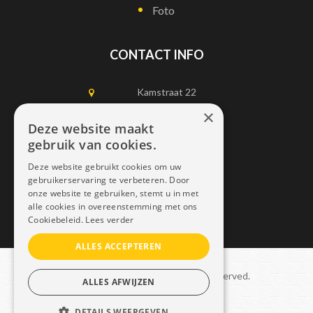
Foto
CONTACT INFO
Kamstraat 22
1750 Lennik
×
Deze website maakt
gebruik van cookies.
0497452898
Deze website gebruikt cookies om uw
info@dais.be
gebruikerservaring te verbeteren. Door
onze website te gebruiken, stemt u in met
alle cookies in overeenstemming met ons
Cookiebeleid.
Lees verder
ALLES ACCEPTEREN
Copyright © 2021 Dais. All rights reserved.
ALLES AFWIJZEN
Sitemap
–
GDPR
DETAILS WEERGEVEN