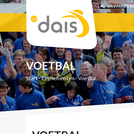
049745289
VOETBAL
Start
-
Evenementen
-
Voetbal