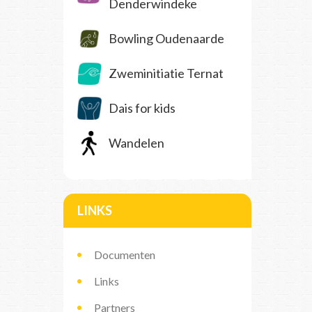
Denderwindeke
Bowling Oudenaarde
Zweminitiatie Ternat
Dais for kids
Wandelen
LINKS
Documenten
Links
Partners