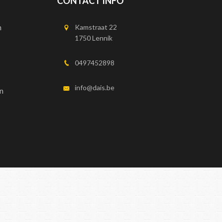
CONTACT INFO
n
Kamstraat 22
1750 Lennik
0497452898
info@dais.be
n