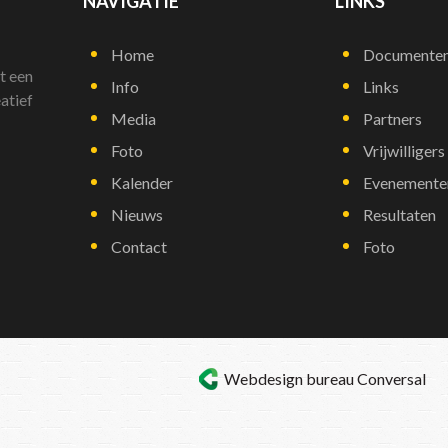
NAVIGATIE
LINKS
Home
Documente
t een
Info
Links
atief
Media
Partners
Foto
Vrijwilligers
Kalender
Evenemente
Nieuws
Resultaten
Contact
Foto
Webdesign bureau
Conversal