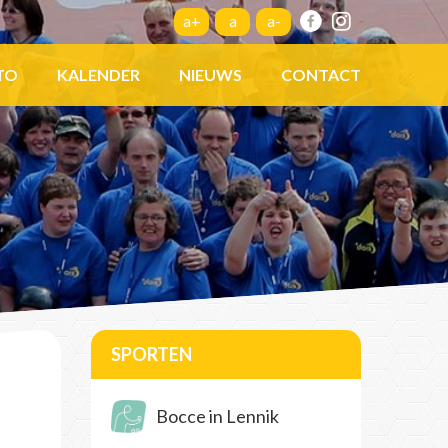
a+
a
a-
TO
KALENDER
NIEUWS
CONTACT
SPORTEN
Bocce in Lennik