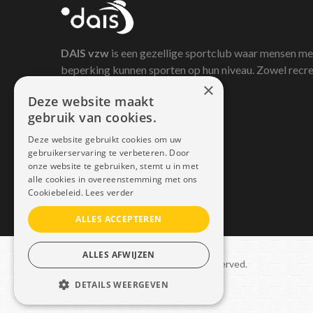
DAIS
vzw
is een gezellige sportclub waar mensen me
beperking kunnen sporten op hun niveau. Zowel recre
×
als competitief.
Deze website maakt
gebruik van cookies.
Deze website gebruikt cookies om uw
gebruikerservaring te verbeteren. Door
onze website te gebruiken, stemt u in met
alle cookies in overeenstemming met ons
Cookiebeleid.
Lees verder
ALLES ACCEPTEREN
ALLES AFWIJZEN
Copyright © 2021 Dais. All rights reserved.
DETAILS WEERGEVEN
Sitemap
–
GDPR
STRIKT NOODZAKELIJK