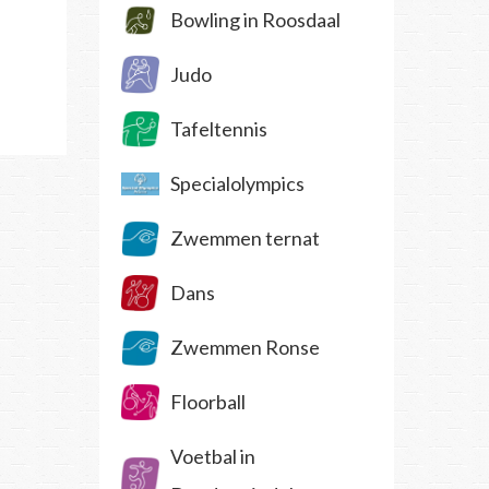
Bowling in Roosdaal
Judo
Tafeltennis
Specialolympics
Zwemmen ternat
Dans
Zwemmen Ronse
Floorball
Voetbal in