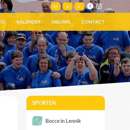
a+
a
a-
TO
KALENDER
NIEUWS
CONTACT
SPORTEN
Bocce in Lennik