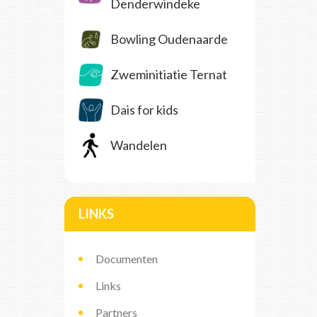
Denderwindeke
Bowling Oudenaarde
Zweminitiatie Ternat
Dais for kids
Wandelen
LINKS
Documenten
Links
Partners