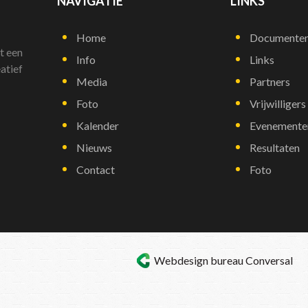
NAVIGATIE
LINKS
Home
Documente
t een
Info
Links
atief
Media
Partners
Foto
Vrijwilligers
Kalender
Evenemente
Nieuws
Resultaten
Contact
Foto
Webdesign bureau
Conversal