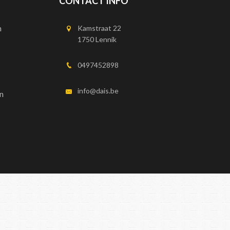
CONTACT INFO
n
Kamstraat 22
1750 Lennik
0497452898
info@dais.be
n