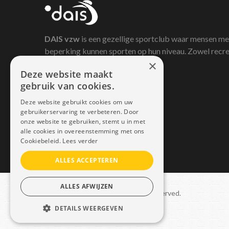
DAIS
vzw
is een gezellige sportclub waar mensen me
beperking kunnen sporten op hun niveau. Zowel recre
×
als competitief.
Deze website maakt
gebruik van cookies.
Deze website gebruikt cookies om uw
gebruikerservaring te verbeteren. Door
onze website te gebruiken, stemt u in met
alle cookies in overeenstemming met ons
Cookiebeleid.
Lees verder
ALLES ACCEPTEREN
ALLES AFWIJZEN
Copyright © 2021 Dais. All rights reserved.
DETAILS WEERGEVEN
Sitemap
–
GDPR
STRIKT NOODZAKELIJK