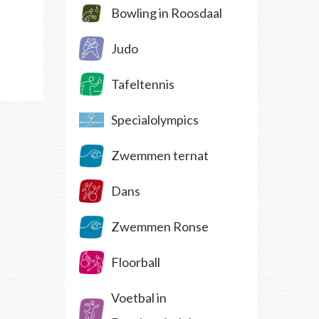
Bowling in Roosdaal
Judo
Tafeltennis
Specialolympics
Zwemmen ternat
Dans
Zwemmen Ronse
Floorball
Voetbal in