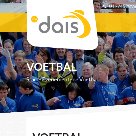
049745289
VOETBAL
Start
-
Evenementen
-
Voetbal