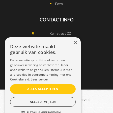
Foto
CONTACT INFO
Kamstraat 22
1750 Lennik
×
Deze website maakt
gebruik van cookies.
0497452898
Deze website gebruikt cookies om uw
info@dais.be
gebruikerservaring te verbeteren. Door
onze website te gebruiken, stemt u in met
alle cookies in overeenstemming met ons
Cookiebeleid.
Lees verder
ALLES ACCEPTEREN
Copyright © 2021 Dais. All rights reserved.
ALLES AFWIJZEN
Sitemap
–
GDPR
DETAILS WEERGEVEN