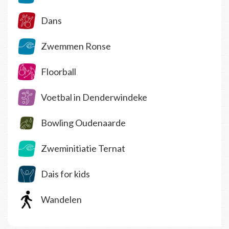
Dans
Zwemmen Ronse
Floorball
Voetbal in Denderwindeke
Bowling Oudenaarde
Zweminitiatie Ternat
Dais for kids
Wandelen