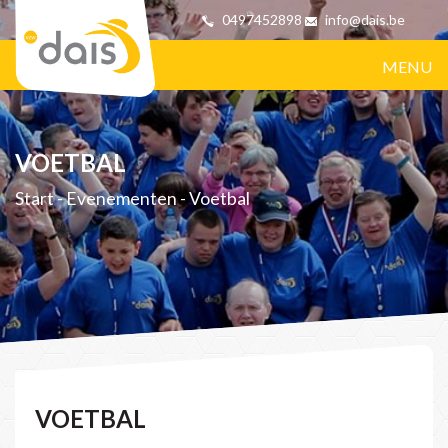
0497452898
info@dais.be
MENU
VOETBAL
Start
-
Evenementen
-
Voetbal
VOETBAL