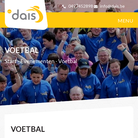
0497452898
info@dais.be
MENU
VOETBAL
Start
-
Evenementen
-
Voetbal
VOETBAL