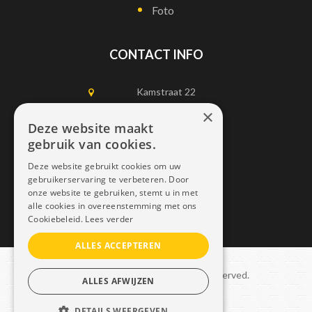
Foto
CONTACT INFO
Kamstraat 22
1750 Lennik
×
Deze website maakt
gebruik van cookies.
0497452898
Deze website gebruikt cookies om uw
info@dais.be
gebruikerservaring te verbeteren. Door
onze website te gebruiken, stemt u in met
alle cookies in overeenstemming met ons
Cookiebeleid.
Lees verder
ALLES ACCEPTEREN
Copyright © 2021 Dais. All rights reserved.
ALLES AFWIJZEN
Sitemap
–
GDPR
DETAILS WEERGEVEN