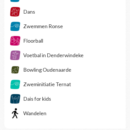
Dans
Zwemmen Ronse
Floorball
Voetbal in Denderwindeke
Bowling Oudenaarde
Zweminitiatie Ternat
Dais for kids
Wandelen