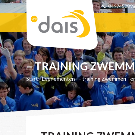
049745289
– TRAINING ZWEMM
Start
-
Evenementen
-
– training Zwemmen Te