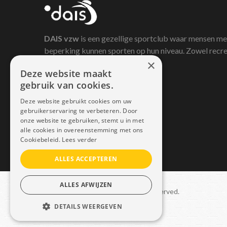
DAIS
vzw
is een gezellige sportclub waar mensen me
beperking kunnen sporten op hun niveau. Zowel recre
×
als competitief.
Deze website maakt
gebruik van cookies.
Deze website gebruikt cookies om uw
gebruikerservaring te verbeteren. Door
onze website te gebruiken, stemt u in met
alle cookies in overeenstemming met ons
Cookiebeleid.
Lees verder
ALLES ACCEPTEREN
ALLES AFWIJZEN
Copyright © 2021 Dais. All rights reserved.
DETAILS WEERGEVEN
Sitemap
–
GDPR
STRIKT NOODZAKELIJK