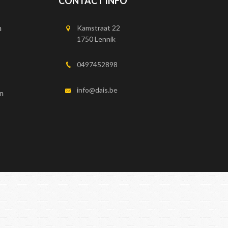
CONTACT INFO
n
Kamstraat 22
1750 Lennik
0497452898
info@dais.be
n