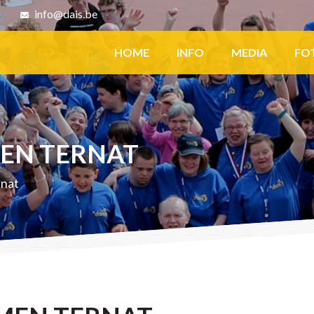
8
info@dais.be
Facebook
HOME
INFO
MEDIA
FO
EN TERNAT
rnat