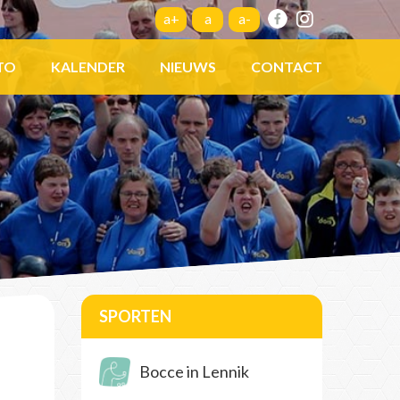
a+
a
a-
TO
KALENDER
NIEUWS
CONTACT
SPORTEN
Bocce in Lennik