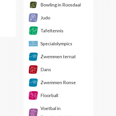
Bowling in Roosdaal
Judo
Tafeltennis
Specialolympics
Zwemmen ternat
Dans
Zwemmen Ronse
Floorball
Voetbal in