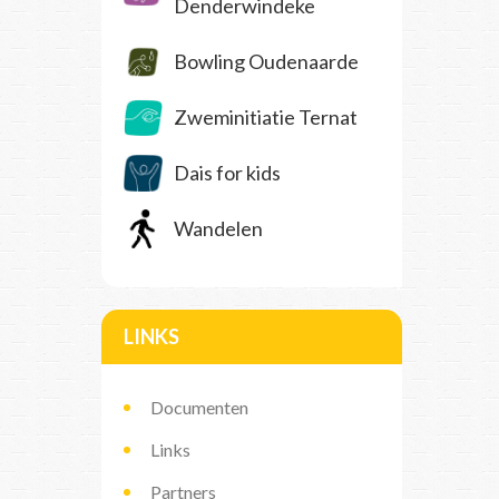
Denderwindeke
Bowling Oudenaarde
Zweminitiatie Ternat
Dais for kids
Wandelen
LINKS
Documenten
Links
Partners