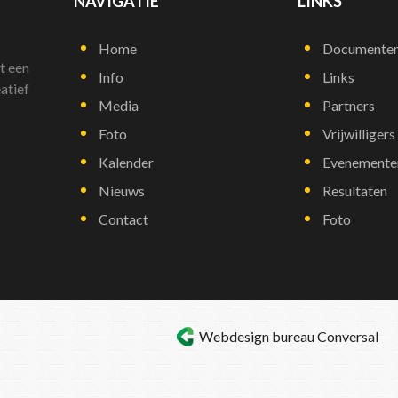
NAVIGATIE
LINKS
Home
Documente
t een
Info
Links
atief
Media
Partners
Foto
Vrijwilligers
Kalender
Evenemente
Nieuws
Resultaten
Contact
Foto
Webdesign bureau
Conversal