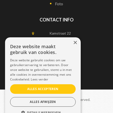
Foto
CONTACT INFO
Kamstraat 22
1750 Lennik
×
Deze website maakt
gebruik van cookies.
0497452898
Deze website gebruikt cookies om uw
info@dais.be
gebruikerservaring te verbeteren. Door
onze website te gebruiken, stemt u in met
alle cookies in overeenstemming met ons
Cookiebeleid.
Lees verder
ALLES ACCEPTEREN
Copyright © 2021 Dais. All rights reserved.
ALLES AFWIJZEN
Sitemap
–
GDPR
DETAILS WEERGEVEN