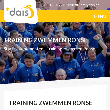
0497452898
info@dais.be
MENU
TRAINING ZWEMMEN RONSE
Start
-
Evenementen
-
Training zwemmen Ronse
TRAINING ZWEMMEN RONSE