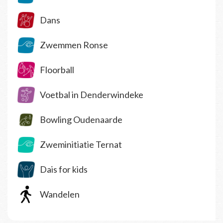
Dans
Zwemmen Ronse
Floorball
Voetbal in Denderwindeke
Bowling Oudenaarde
Zweminitiatie Ternat
Dais for kids
Wandelen