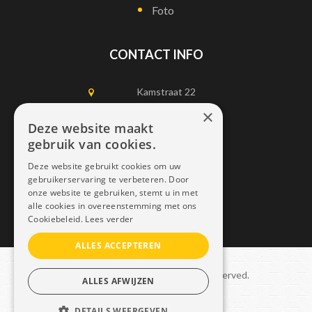
Foto
CONTACT INFO
Kamstraat 22
1750 Lennik
×
Deze website maakt
gebruik van cookies.
0497452898
Deze website gebruikt cookies om uw
info@dais.be
gebruikerservaring te verbeteren. Door
onze website te gebruiken, stemt u in met
alle cookies in overeenstemming met ons
Cookiebeleid.
Lees verder
ALLES ACCEPTEREN
Copyright © 2021 Dais. All rights reserved.
ALLES AFWIJZEN
Sitemap
–
GDPR
DETAILS WEERGEVEN