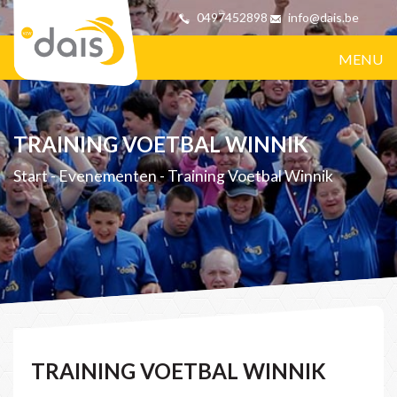
0497452898
info@dais.be
MENU
TRAINING VOETBAL WINNIK
Start
-
Evenementen
-
Training Voetbal Winnik
TRAINING VOETBAL WINNIK