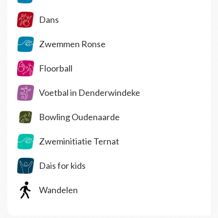
Dans
Zwemmen Ronse
Floorball
Voetbal in Denderwindeke
Bowling Oudenaarde
Zweminitiatie Ternat
Dais for kids
Wandelen