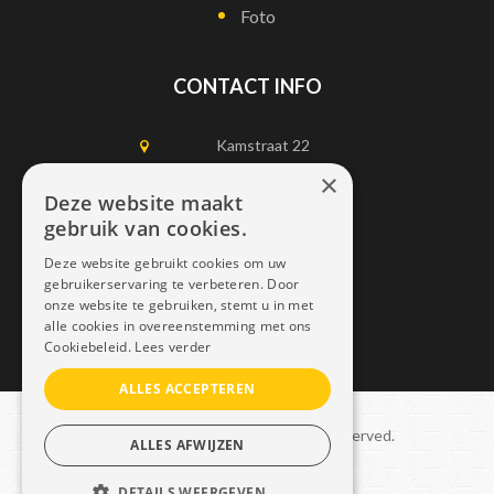
Foto
CONTACT INFO
Kamstraat 22
1750 Lennik
×
Deze website maakt
gebruik van cookies.
0497452898
Deze website gebruikt cookies om uw
info@dais.be
gebruikerservaring te verbeteren. Door
onze website te gebruiken, stemt u in met
alle cookies in overeenstemming met ons
Cookiebeleid.
Lees verder
ALLES ACCEPTEREN
Copyright © 2021 Dais. All rights reserved.
ALLES AFWIJZEN
Sitemap
–
GDPR
DETAILS WEERGEVEN