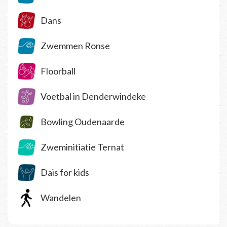
Dans
Zwemmen Ronse
Floorball
Voetbal in Denderwindeke
Bowling Oudenaarde
Zweminitiatie Ternat
Dais for kids
Wandelen