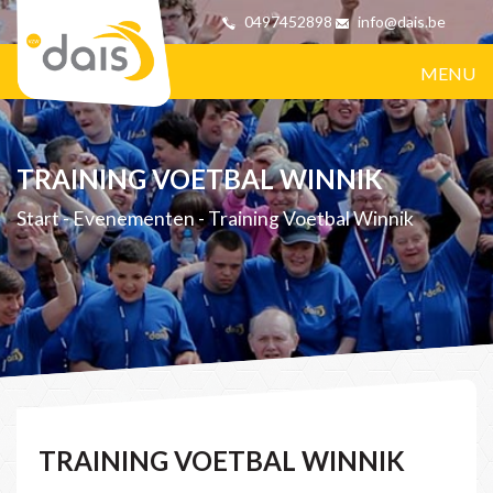
0497452898
info@dais.be
MENU
TRAINING VOETBAL WINNIK
Start
-
Evenementen
-
Training Voetbal Winnik
TRAINING VOETBAL WINNIK