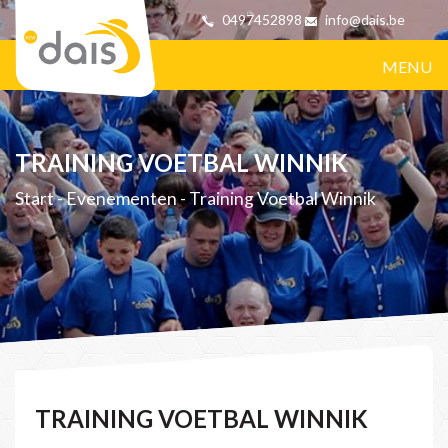
0497452898
info@dais.be
MENU
TRAINING VOETBAL WINNIK
Start
-
Evenementen
-
Training Voetbal Winnik
TRAINING VOETBAL WINNIK