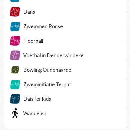
Dans
Zwemmen Ronse
Floorball
Voetbal in Denderwindeke
Bowling Oudenaarde
Zweminitiatie Ternat
Dais for kids
Wandelen