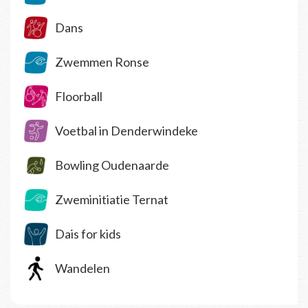
Dans
Zwemmen Ronse
Floorball
Voetbal in Denderwindeke
Bowling Oudenaarde
Zweminitiatie Ternat
Dais for kids
Wandelen