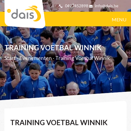
0497452898
info@dais.be
MENU
TRAINING VOETBAL WINNIK
Start
-
Evenementen
-
Training Voetbal Winnik
TRAINING VOETBAL WINNIK