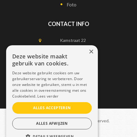
Foto
CONTACT INFO
Kamstraat 22
1750 Lennik
×
Deze website maakt
gebruik van cookies.
0497452898
Deze website gebruikt cookies om uw
info@dais.be
gebruikerservaring te verbeteren. Door
onze website te gebruiken, stemt u in met
alle cookies in overeenstemming met ons
Cookiebeleid.
Lees verder
ALLES ACCEPTEREN
Copyright © 2021 Dais. All rights reserved.
ALLES AFWIJZEN
Sitemap
–
GDPR
DETAILS WEERGEVEN