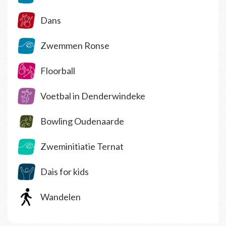
Dans
Zwemmen Ronse
Floorball
Voetbal in Denderwindeke
Bowling Oudenaarde
Zweminitiatie Ternat
Dais for kids
Wandelen