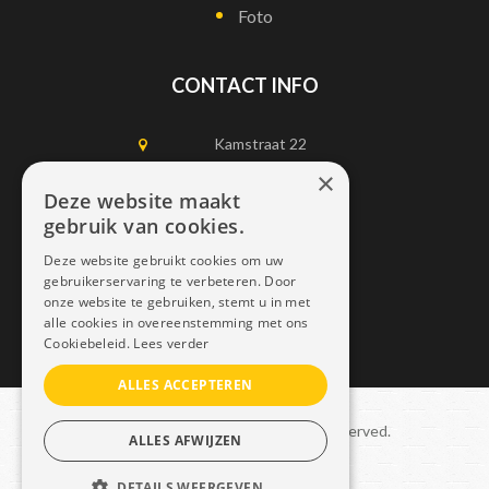
Foto
CONTACT INFO
Kamstraat 22
1750 Lennik
×
Deze website maakt
gebruik van cookies.
0497452898
Deze website gebruikt cookies om uw
info@dais.be
gebruikerservaring te verbeteren. Door
onze website te gebruiken, stemt u in met
alle cookies in overeenstemming met ons
Cookiebeleid.
Lees verder
ALLES ACCEPTEREN
Copyright © 2021 Dais. All rights reserved.
ALLES AFWIJZEN
Sitemap
–
GDPR
DETAILS WEERGEVEN