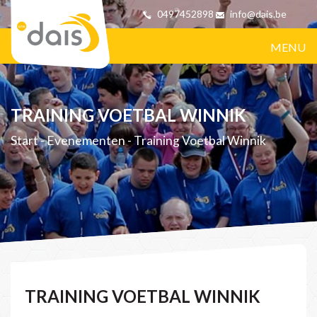
0497452898
info@dais.be
MENU
TRAINING VOETBAL WINNIK
Start
-
Evenementen
-
Training Voetbal Winnik
TRAINING VOETBAL WINNIK