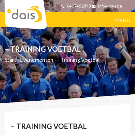
0497452898
info@dais.be
MENU
– TRAINING VOETBAL
Start
-
Evenementen
-
– Training Voetbal
– TRAINING VOETBAL