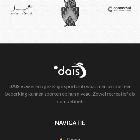
DAIS
vzw
is een gezellige sportclub waar mensen met een
beperking kunnen sporten op hun niveau. Zowel recreatief als
competitief.
NAVIGATIE
Home