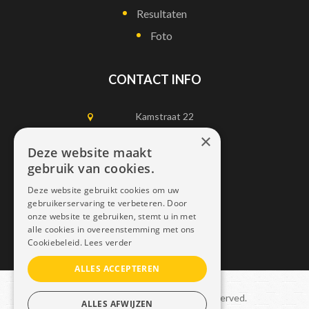
Resultaten
Foto
CONTACT INFO
Kamstraat 22
1750 Lennik
×
Deze website maakt
gebruik van cookies.
0497452898
Deze website gebruikt cookies om uw
info@dais.be
gebruikerservaring te verbeteren. Door
onze website te gebruiken, stemt u in met
alle cookies in overeenstemming met ons
Cookiebeleid.
Lees verder
ALLES ACCEPTEREN
Copyright © 2021 Dais. All rights reserved.
ALLES AFWIJZEN