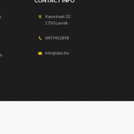
CONTACT INFO
n
Kamstraat 22
1750 Lennik
0497452898
info@dais.be
n