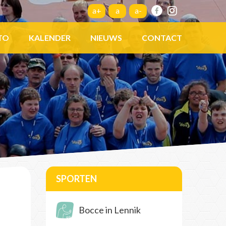
a+
a
a-
TO
KALENDER
NIEUWS
CONTACT
SPORTEN
Bocce in Lennik