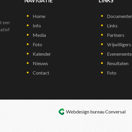
NAVIGATIE
LINKS
Home
Documente
t een
Info
Links
atief
Media
Partners
Foto
Vrijwilligers
Kalender
Evenemente
Nieuws
Resultaten
Contact
Foto
Webdesign bureau
Conversal