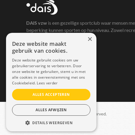
DAIS
vzw
is een gezellige sportclub waar mensen me
beperking kunnen sporten op hun niveau. Zowel recre
×
als competitief.
Deze website maakt
gebruik van cookies.
Deze website gebruikt cookies om uw
gebruikerservaring te verbeteren. Door
onze website te gebruiken, stemt u in met
alle cookies in overeenstemming met ons
Cookiebeleid.
Lees verder
ALLES ACCEPTEREN
ALLES AFWIJZEN
Copyright © 2021 Dais. All rights reserved.
DETAILS WEERGEVEN
Sitemap
–
GDPR
STRIKT NOODZAKELIJK