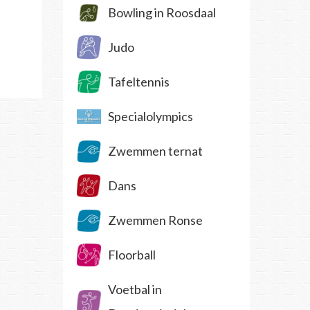
Bowling in Roosdaal
Judo
Tafeltennis
Specialolympics
Zwemmen ternat
Dans
Zwemmen Ronse
Floorball
Voetbal in