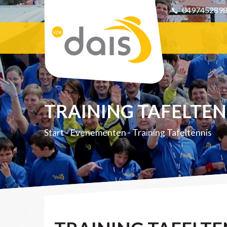
049745289
TRAINING TAFELTEN
Start
-
Evenementen
-
Training Tafeltennis