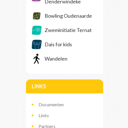
Denderwindeke
Bowling Oudenaarde
Zweminitiatie Ternat
Dais for kids
Wandelen
LINKS
Documenten
Links
Partners