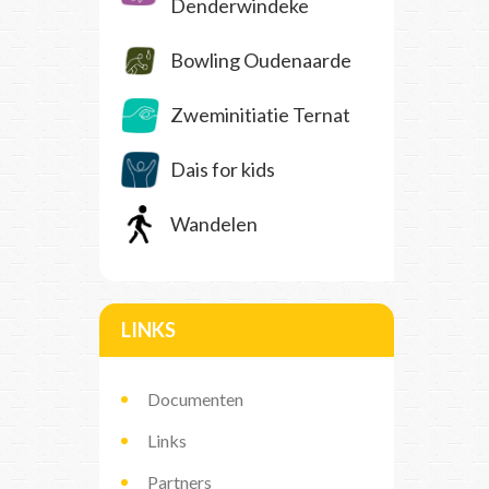
Denderwindeke
Bowling Oudenaarde
Zweminitiatie Ternat
Dais for kids
Wandelen
LINKS
Documenten
Links
Partners