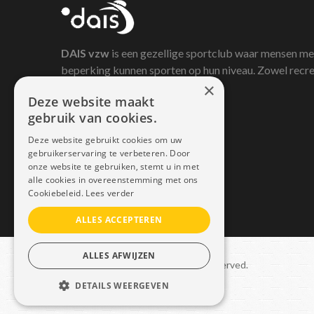
DAIS
vzw
is een gezellige sportclub waar mensen me
beperking kunnen sporten op hun niveau. Zowel recre
×
als competitief.
Deze website maakt
gebruik van cookies.
Deze website gebruikt cookies om uw
gebruikerservaring te verbeteren. Door
onze website te gebruiken, stemt u in met
alle cookies in overeenstemming met ons
Cookiebeleid.
Lees verder
ALLES ACCEPTEREN
ALLES AFWIJZEN
Copyright © 2021 Dais. All rights reserved.
DETAILS WEERGEVEN
Sitemap
–
GDPR
STRIKT NOODZAKELIJK