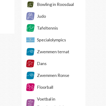
Bowling in Roosdaal
Judo
Tafeltennis
Specialolympics
Zwemmen ternat
Dans
Zwemmen Ronse
Floorball
Voetbal in