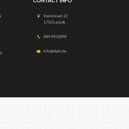
CONTACT INFO
n
Kamstraat 22
1750 Lennik
0497452898
info@dais.be
n