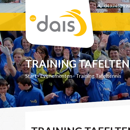
049745289
TRAINING TAFELTEN
Start
-
Evenementen
-
Training Tafeltennis