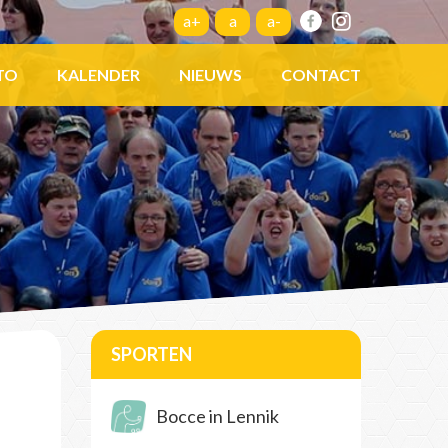
a+
a
a-
TO
KALENDER
NIEUWS
CONTACT
SPORTEN
Bocce in Lennik