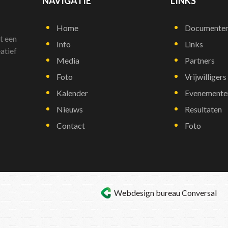
NAVIGATIE
LINKS
Home
Documente
t een
Info
Links
atief
Media
Partners
Foto
Vrijwilligers
Kalender
Evenemente
Nieuws
Resultaten
Contact
Foto
Webdesign bureau
Conversal