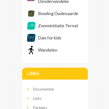
Denderwindeke
Bowling Oudenaarde
Zweminitiatie Ternat
Dais for kids
Wandelen
LINKS
Documenten
Links
Partners