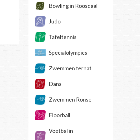
Bowling in Roosdaal
Judo
Tafeltennis
Specialolympics
Zwemmen ternat
Dans
Zwemmen Ronse
Floorball
Voetbal in