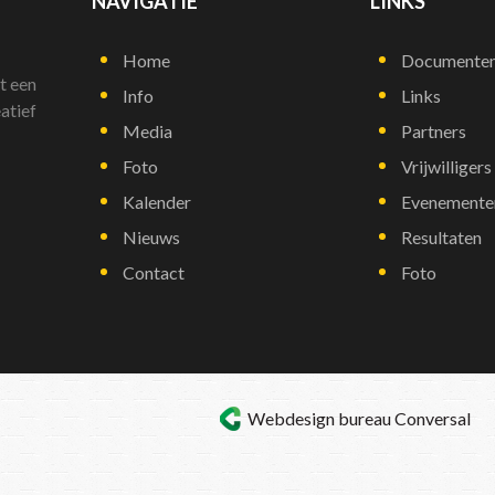
NAVIGATIE
LINKS
Home
Documente
t een
Info
Links
atief
Media
Partners
Foto
Vrijwilligers
Kalender
Evenemente
Nieuws
Resultaten
Contact
Foto
Webdesign bureau
Conversal