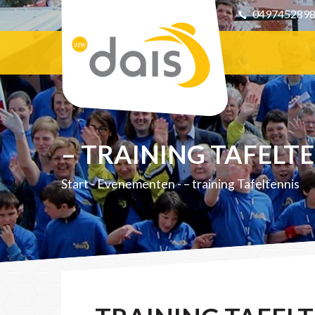
049745289
– TRAINING TAFELT
Start
-
Evenementen
-
– training Tafeltennis