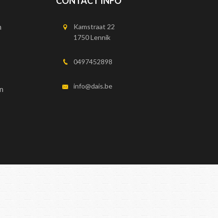
CONTACT INFO
n
Kamstraat 22
1750 Lennik
0497452898
info@dais.be
n