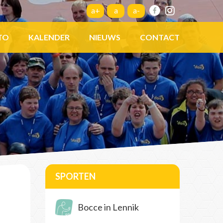
a+
a
a-
TO
KALENDER
NIEUWS
CONTACT
SPORTEN
Bocce in Lennik