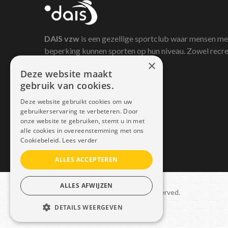
DAIS
vzw
is een gezellige sportclub waar mensen me
beperking kunnen sporten op hun niveau. Zowel recre
×
als competitief.
Deze website maakt
gebruik van cookies.
Deze website gebruikt cookies om uw
gebruikerservaring te verbeteren. Door
onze website te gebruiken, stemt u in met
alle cookies in overeenstemming met ons
Cookiebeleid.
Lees verder
ALLES ACCEPTEREN
ALLES AFWIJZEN
Copyright © 2021 Dais. All rights reserved.
DETAILS WEERGEVEN
Sitemap
–
GDPR
STRIKT NOODZAKELIJK