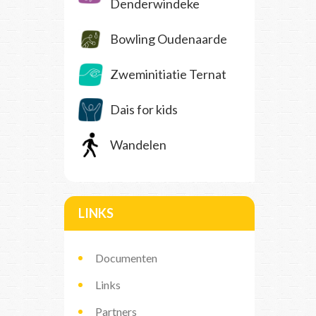
Denderwindeke
Bowling Oudenaarde
Zweminitiatie Ternat
Dais for kids
Wandelen
LINKS
Documenten
Links
Partners