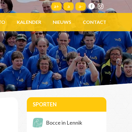
a+
a
a-
TO
KALENDER
NIEUWS
CONTACT
SPORTEN
Bocce in Lennik