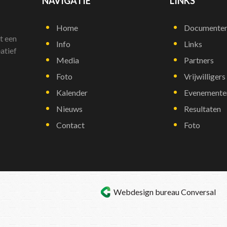
NAVIGATIE
LINKS
Home
Documente
t een
Info
Links
atief
Media
Partners
Foto
Vrijwilligers
Kalender
Evenemente
Nieuws
Resultaten
Contact
Foto
Webdesign bureau
Conversal