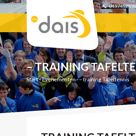
049745289
– TRAINING TAFELT
Start
-
Evenementen
-
– training Tafeltennis