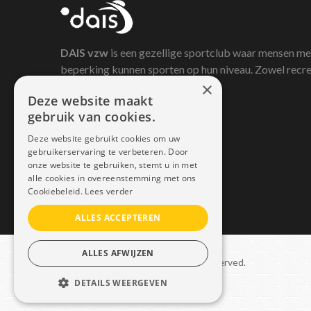
DAIS
vzw
is een gezellige sportclub waar mensen me
beperking kunnen sporten op hun niveau. Zowel recre
×
als competitief.
Deze website maakt
gebruik van cookies.
Deze website gebruikt cookies om uw
gebruikerservaring te verbeteren. Door
onze website te gebruiken, stemt u in met
alle cookies in overeenstemming met ons
Cookiebeleid.
Lees verder
ALLES ACCEPTEREN
ALLES AFWIJZEN
Copyright © 2021 Dais. All rights reserved.
DETAILS WEERGEVEN
Sitemap
–
GDPR
STRIKT NOODZAKELIJK