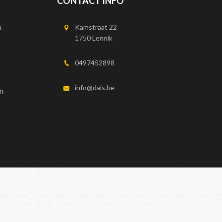
CONTACT INFO
n
Kamstraat 22
1750 Lennik
0497452898
info@dais.be
n