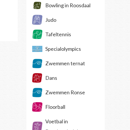
Bowling in Roosdaal
Judo
Tafeltennis
Specialolympics
Zwemmen ternat
Dans
Zwemmen Ronse
Floorball
Voetbal in