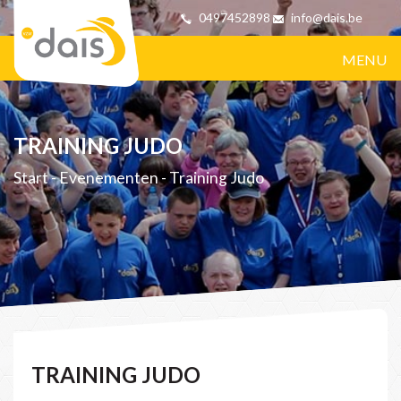
0497452898
info@dais.be
MENU
TRAINING JUDO
Start
-
Evenementen
-
Training Judo
TRAINING JUDO