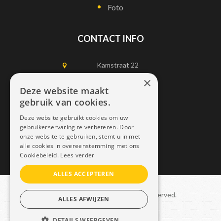
Foto
CONTACT INFO
Kamstraat 22
1750 Lennik
×
Deze website maakt
gebruik van cookies.
0497452898
Deze website gebruikt cookies om uw
info@dais.be
gebruikerservaring te verbeteren. Door
onze website te gebruiken, stemt u in met
alle cookies in overeenstemming met ons
Cookiebeleid.
Lees verder
ALLES ACCEPTEREN
Copyright © 2021 Dais. All rights reserved.
ALLES AFWIJZEN
Sitemap
–
GDPR
DETAILS WEERGEVEN