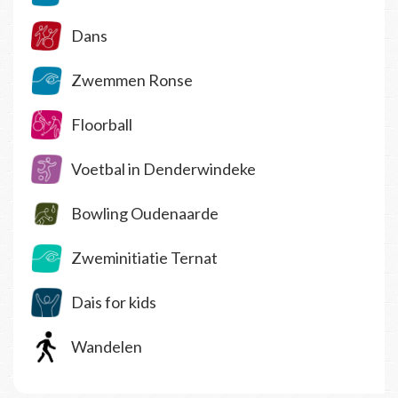
Dans
Zwemmen Ronse
Floorball
Voetbal in Denderwindeke
Bowling Oudenaarde
Zweminitiatie Ternat
Dais for kids
Wandelen