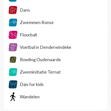
Dans
Zwemmen Ronse
Floorball
Voetbal in Denderwindeke
Bowling Oudenaarde
Zweminitiatie Ternat
Dais for kids
Wandelen