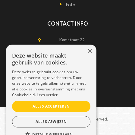
Foto
CONTACT INFO
Kamstraat 22
1750 Lennik
×
Deze website maakt
gebruik van cookies.
0497452898
Deze website gebruikt cookies om uw
info@dais.be
gebruikerservaring te verbeteren. Door
onze website te gebruiken, stemt u in met
alle cookies in overeenstemming met ons
Cookiebeleid.
Lees verder
ALLES ACCEPTEREN
Copyright © 2021 Dais. All rights reserved.
ALLES AFWIJZEN
Sitemap
–
GDPR
DETAILS WEERGEVEN