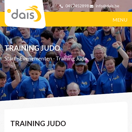
0497452898
info@dais.be
MENU
TRAINING JUDO
Start
-
Evenementen
-
Training Judo
TRAINING JUDO