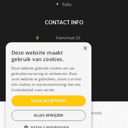
Foto
CONTACT INFO
Kamstraat 22
1750 Lennik
×
Deze website maakt
gebruik van cookies.
0497452898
Deze website gebruikt cookies om uw
info@dais.be
gebruikerservaring te verbeteren. Door
onze website te gebruiken, stemt u in met
alle cookies in overeenstemming met ons
Cookiebeleid.
Lees verder
ALLES ACCEPTEREN
Copyright © 2021 Dais. All rights reserved.
ALLES AFWIJZEN
Sitemap
–
GDPR
DETAILS WEERGEVEN