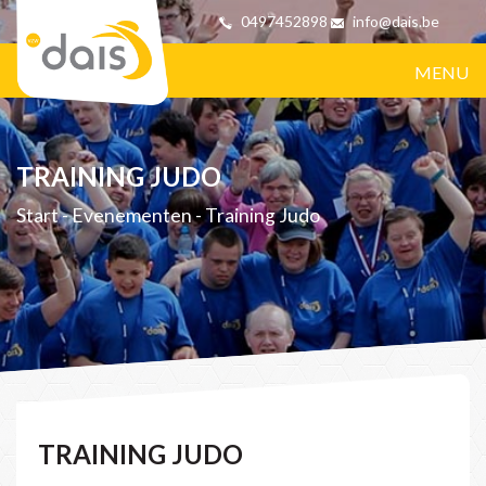
0497452898
info@dais.be
MENU
TRAINING JUDO
Start
-
Evenementen
-
Training Judo
TRAINING JUDO