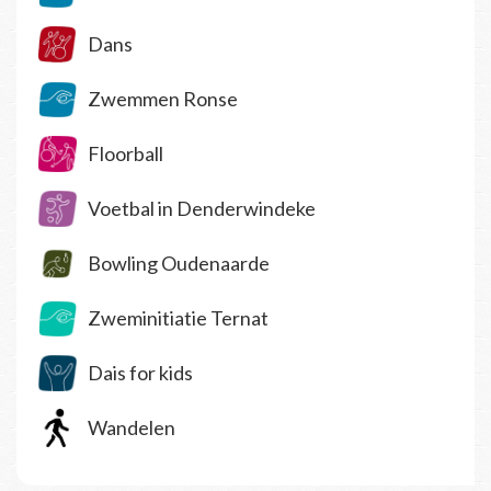
Dans
Zwemmen Ronse
Floorball
Voetbal in Denderwindeke
Bowling Oudenaarde
Zweminitiatie Ternat
Dais for kids
Wandelen