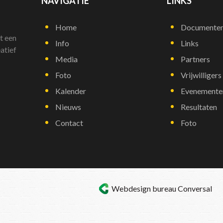
NAVIGATIE
LINKS
Home
Documente
t een
Info
Links
atief
Media
Partners
Foto
Vrijwilligers
Kalender
Evenemente
Nieuws
Resultaten
Contact
Foto
Webdesign bureau
Conversal