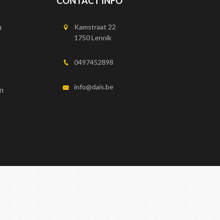
CONTACT INFO
n
Kamstraat 22
1750 Lennik
0497452898
info@dais.be
n