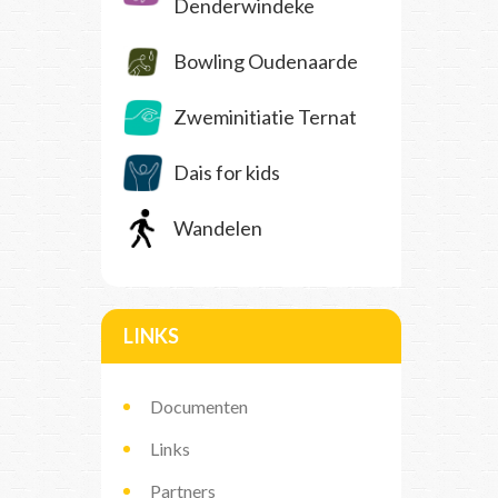
Denderwindeke
Bowling Oudenaarde
Zweminitiatie Ternat
Dais for kids
Wandelen
LINKS
Documenten
Links
Partners