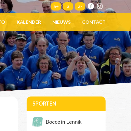
a+
a
a-
TO
KALENDER
NIEUWS
CONTACT
SPORTEN
Bocce in Lennik