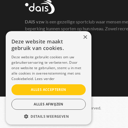
DAIS
vzw
is een gezellige sportclub waar mensen me
beperking kunnen sporten op hun niveau. Zowel recre
×
als competitief.
Deze website maakt
gebruik van cookies.
Deze website gebruikt cookies om uw
gebruikerservaring te verbeteren. Door
onze website te gebruiken, stemt u in met
alle cookies in overeenstemming met ons
Cookiebeleid.
Lees verder
ALLES ACCEPTEREN
ALLES AFWIJZEN
Copyright © 2021 Dais. All rights reserved.
DETAILS WEERGEVEN
Sitemap
–
GDPR
STRIKT NOODZAKELIJK