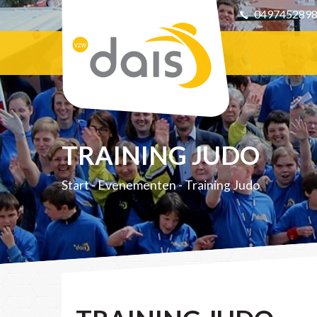
049745289
TRAINING JUDO
Start
-
Evenementen
-
Training Judo