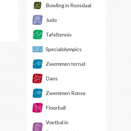
Bowling in Roosdaal
Judo
Tafeltennis
Specialolympics
Zwemmen ternat
Dans
Zwemmen Ronse
Floorball
Voetbal in