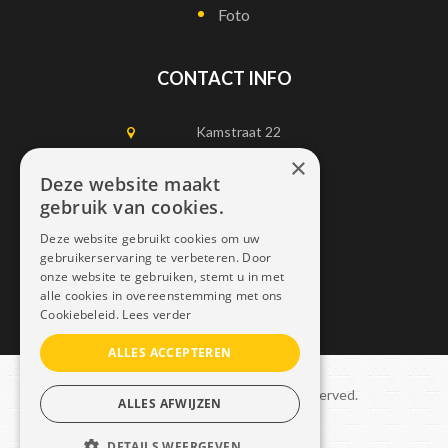
Foto
CONTACT INFO
Kamstraat 22
1750 Lennik
×
Deze website maakt
gebruik van cookies.
0497452898
Deze website gebruikt cookies om uw
info@dais.be
gebruikerservaring te verbeteren. Door
onze website te gebruiken, stemt u in met
alle cookies in overeenstemming met ons
Cookiebeleid.
Lees verder
ALLES ACCEPTEREN
Copyright © 2021 Dais. All rights reserved.
ALLES AFWIJZEN
Sitemap
–
GDPR
DETAILS WEERGEVEN