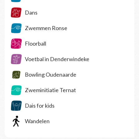
Dans
Zwemmen Ronse
Floorball
Voetbal in Denderwindeke
Bowling Oudenaarde
Zweminitiatie Ternat
Dais for kids
Wandelen