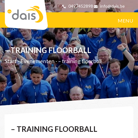
0497452898
info@dais.be
MENU
– TRAINING FLOORBALL
Start
-
Evenementen
-
– training floorball
– TRAINING FLOORBALL