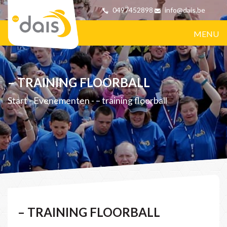
0497452898
info@dais.be
MENU
– TRAINING FLOORBALL
Start
-
Evenementen
-
– training floorball
– TRAINING FLOORBALL