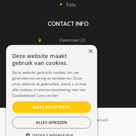
Foto
CONTACT INFO
Kamstraat 22
1750 Lennik
×
Deze website maakt
gebruik van cookies.
0497452898
Deze website gebruikt cookies om uw
info@dais.be
gebruikerservaring te verbeteren. Door
onze website te gebruiken, stemt u in met
alle cookies in overeenstemming met ons
Cookiebeleid.
Lees verder
ALLES ACCEPTEREN
Copyright © 2021 Dais. All rights reserved.
ALLES AFWIJZEN
Sitemap
–
GDPR
DETAILS WEERGEVEN