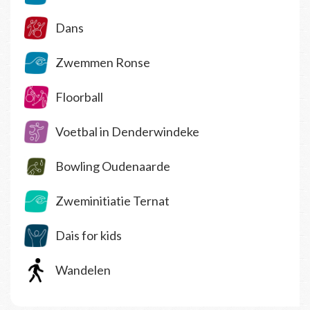
Dans
Zwemmen Ronse
Floorball
Voetbal in Denderwindeke
Bowling Oudenaarde
Zweminitiatie Ternat
Dais for kids
Wandelen